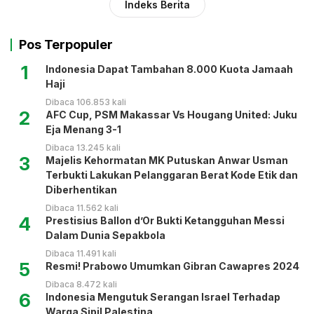
Indeks Berita
Pos Terpopuler
1
Indonesia Dapat Tambahan 8.000 Kuota Jamaah
Haji
Dibaca 106.853 kali
2
AFC Cup, PSM Makassar Vs Hougang United: Juku
Eja Menang 3-1
Dibaca 13.245 kali
3
Majelis Kehormatan MK Putuskan Anwar Usman
Terbukti Lakukan Pelanggaran Berat Kode Etik dan
Diberhentikan
Dibaca 11.562 kali
4
Prestisius Ballon d’Or Bukti Ketangguhan Messi
Dalam Dunia Sepakbola
Dibaca 11.491 kali
5
Resmi! Prabowo Umumkan Gibran Cawapres 2024
Dibaca 8.472 kali
6
Indonesia Mengutuk Serangan Israel Terhadap
Warga Sipil Palestina