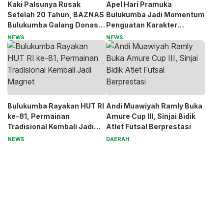
Kaki Palsunya Rusak
Apel Hari Pramuka
Setelah 20 Tahun, BAZNAS
Bulukumba Jadi Momentum
Bulukumba Galang Donasi
Penguatan Karakter
untuk Pak Pardi
Generasi Muda
NEWS
NEWS
Bulukumba Rayakan HUT RI
Andi Muawiyah Ramly Buka
ke-81, Permainan
Amure Cup III, Sinjai Bidik
Tradisional Kembali Jadi
Atlet Futsal Berprestasi
Magnet
NEWS
DAERAH