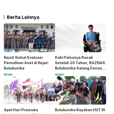
Berita Lainnya
Kejati Sulsel Evaluasi
Kaki Palsunya Rusak
Pemulihan Aset di Kejari
Setelah 20 Tahun, BAZNAS
Bulukumba
Bulukumba Galang Donasi
untuk Pak Pardi
NEWS
NEWS
Apel Hari Pramuka
Bulukumba Rayakan HUT RI