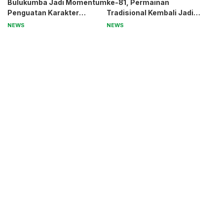
Bulukumba Jadi Momentum
ke-81, Permainan
Penguatan Karakter
Tradisional Kembali Jadi
Generasi Muda
Magnet
NEWS
NEWS