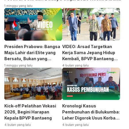
1 minggu yang lalu
Presiden Prabowo: Bangsa
VIDEO: Arsad Targetkan
Maju Lahir dari Elite yang
Kerja Sama Jepang Hidup
Bersatu, Bukan yang
Kembali, BPVP Bantaeng
Terpecah
Siap Bangkitkan Jurusan
1 minggu yang lalu
4 bulan yang lalu
Otomotif
Kick-off Pelatihan Vokasi
Kronologi Kasus
2026, Begini Harapan
Pembunuhan di Bulukumba:
Kepala BPVP Bantaeng
Leher Digorok Usus Korban
Dikeluarkan
4 bulan yang lalu
4 bulan yang lalu