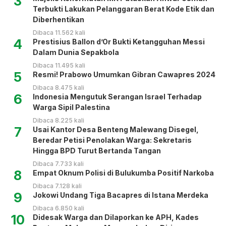
3
Terbukti Lakukan Pelanggaran Berat Kode Etik dan
Diberhentikan
Dibaca 11.562 kali
4
Prestisius Ballon d’Or Bukti Ketangguhan Messi
Dalam Dunia Sepakbola
Dibaca 11.495 kali
5
Resmi! Prabowo Umumkan Gibran Cawapres 2024
Dibaca 8.475 kali
6
Indonesia Mengutuk Serangan Israel Terhadap
Warga Sipil Palestina
Dibaca 8.225 kali
7
Usai Kantor Desa Benteng Malewang Disegel,
Beredar Petisi Penolakan Warga: Sekretaris
Hingga BPD Turut Bertanda Tangan
Dibaca 7.733 kali
8
Empat Oknum Polisi di Bulukumba Positif Narkoba
Dibaca 7.128 kali
9
Jokowi Undang Tiga Bacapres di Istana Merdeka
Dibaca 6.850 kali
10
Didesak Warga dan Dilaporkan ke APH, Kades