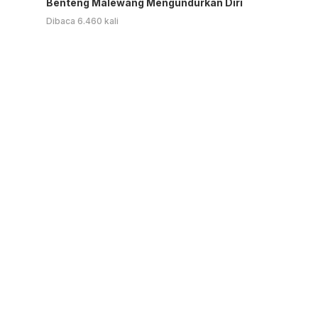
Benteng Malewang Mengundurkan Diri
Dibaca 6.460 kali