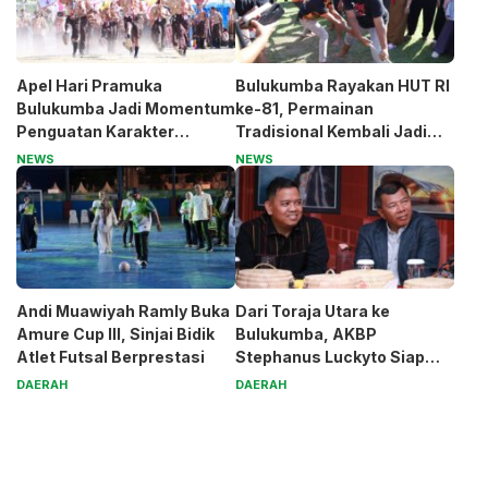
Apel Hari Pramuka
Bulukumba Rayakan HUT RI
Bulukumba Jadi Momentum
ke-81, Permainan
Penguatan Karakter
Tradisional Kembali Jadi
Generasi Muda
Magnet
NEWS
NEWS
Andi Muawiyah Ramly Buka
Dari Toraja Utara ke
Amure Cup III, Sinjai Bidik
Bulukumba, AKBP
Atlet Futsal Berprestasi
Stephanus Luckyto Siap
Jaga Kamtibmas
DAERAH
DAERAH