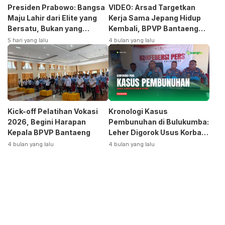
Presiden Prabowo: Bangsa
VIDEO: Arsad Targetkan
Maju Lahir dari Elite yang
Kerja Sama Jepang Hidup
Bersatu, Bukan yang
Kembali, BPVP Bantaeng
Terpecah
Siap Bangkitkan Jurusan
5 hari yang lalu
4 bulan yang lalu
Otomotif
Kick-off Pelatihan Vokasi
Kronologi Kasus
2026, Begini Harapan
Pembunuhan di Bulukumba:
Kepala BPVP Bantaeng
Leher Digorok Usus Korban
Dikeluarkan
4 bulan yang lalu
4 bulan yang lalu