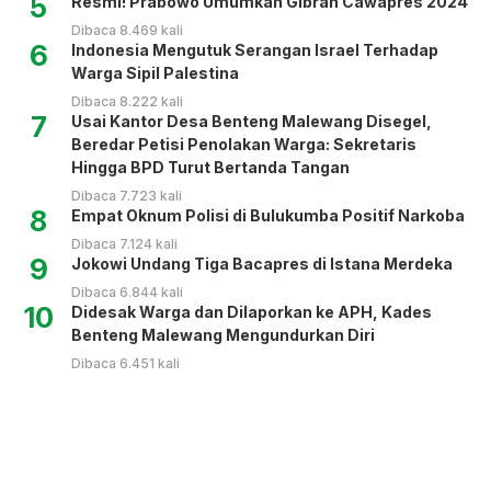
5
Resmi! Prabowo Umumkan Gibran Cawapres 2024
Dibaca 8.469 kali
6
Indonesia Mengutuk Serangan Israel Terhadap
Warga Sipil Palestina
Dibaca 8.222 kali
7
Usai Kantor Desa Benteng Malewang Disegel,
Beredar Petisi Penolakan Warga: Sekretaris
Hingga BPD Turut Bertanda Tangan
Dibaca 7.723 kali
8
Empat Oknum Polisi di Bulukumba Positif Narkoba
Dibaca 7.124 kali
9
Jokowi Undang Tiga Bacapres di Istana Merdeka
Dibaca 6.844 kali
10
Didesak Warga dan Dilaporkan ke APH, Kades
Benteng Malewang Mengundurkan Diri
Dibaca 6.451 kali