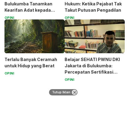
Bulukumba Tanamkan
Hukum: Ketika Pejabat Tak
Kearifan Adat kepada
Takut Putusan Pengadilan
Santri (Bagian 1)
OPINI
OPINI
Terlalu Banyak Ceramah
Belajar SEHATI PWNU DKI
untuk Hidup yang Berat
Jakarta di Bulukumba:
Percepatan Sertifikasi
OPINI
Halal Bagi UMK
OPINI
Tutup Iklan