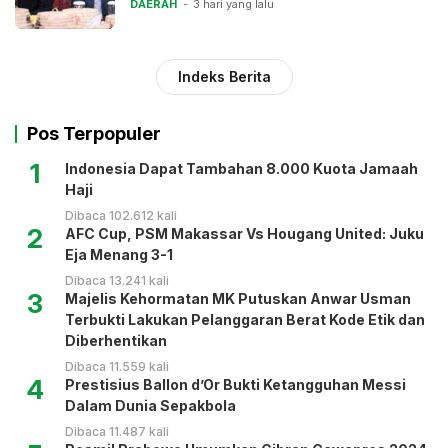
DAERAH
3 hari yang lalu
Indeks Berita
Pos Terpopuler
1
Indonesia Dapat Tambahan 8.000 Kuota Jamaah
Haji
Dibaca 102.612 kali
2
AFC Cup, PSM Makassar Vs Hougang United: Juku
Eja Menang 3-1
Dibaca 13.241 kali
3
Majelis Kehormatan MK Putuskan Anwar Usman
Terbukti Lakukan Pelanggaran Berat Kode Etik dan
Diberhentikan
Dibaca 11.559 kali
4
Prestisius Ballon d’Or Bukti Ketangguhan Messi
Dalam Dunia Sepakbola
Dibaca 11.487 kali