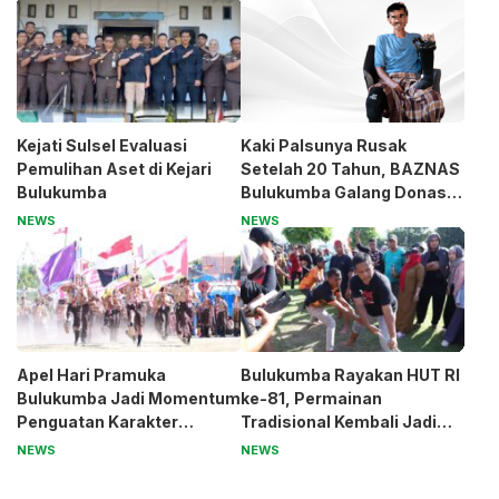
Kejati Sulsel Evaluasi
Kaki Palsunya Rusak
Pemulihan Aset di Kejari
Setelah 20 Tahun, BAZNAS
Bulukumba
Bulukumba Galang Donasi
untuk Pak Pardi
NEWS
NEWS
Apel Hari Pramuka
Bulukumba Rayakan HUT RI
Bulukumba Jadi Momentum
ke-81, Permainan
Penguatan Karakter
Tradisional Kembali Jadi
Generasi Muda
Magnet
NEWS
NEWS