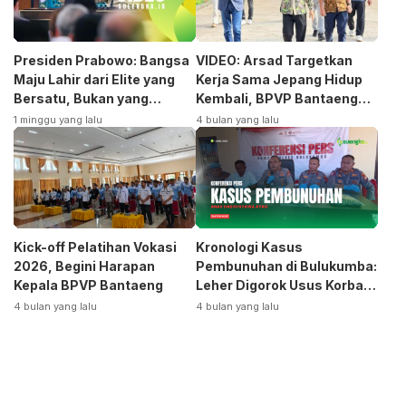
Presiden Prabowo: Bangsa
VIDEO: Arsad Targetkan
Maju Lahir dari Elite yang
Kerja Sama Jepang Hidup
Bersatu, Bukan yang
Kembali, BPVP Bantaeng
Terpecah
Siap Bangkitkan Jurusan
1 minggu yang lalu
4 bulan yang lalu
Otomotif
Kick-off Pelatihan Vokasi
Kronologi Kasus
2026, Begini Harapan
Pembunuhan di Bulukumba:
Kepala BPVP Bantaeng
Leher Digorok Usus Korban
Dikeluarkan
4 bulan yang lalu
4 bulan yang lalu