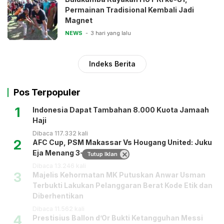
Permainan Tradisional Kembali Jadi
Magnet
NEWS
3 hari yang lalu
Indeks Berita
Pos Terpopuler
1
Indonesia Dapat Tambahan 8.000 Kuota Jamaah
Haji
Dibaca 117.332 kali
2
AFC Cup, PSM Makassar Vs Hougang United: Juku
Eja Menang 3-1
Tutup Iklan
Dibaca 13.246 kali
3
Majelis Kehormatan MK Putuskan Anwar Usman
Terbukti Lakukan Pelanggaran Berat Kode Etik dan
Diberhentikan
Dibaca 11.562 kali
4
Prestisius Ballon d’Or Bukti Ketangguhan Messi