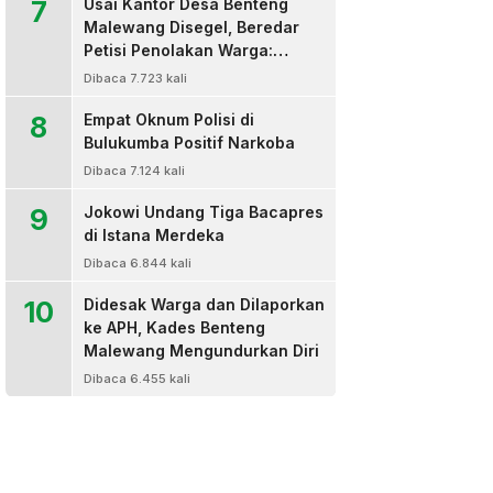
7
Usai Kantor Desa Benteng
Malewang Disegel, Beredar
Petisi Penolakan Warga:
Sekretaris Hingga BPD Turut
Dibaca 7.723 kali
Bertanda Tangan
8
Empat Oknum Polisi di
Bulukumba Positif Narkoba
Dibaca 7.124 kali
9
Jokowi Undang Tiga Bacapres
di Istana Merdeka
Dibaca 6.844 kali
10
Didesak Warga dan Dilaporkan
ke APH, Kades Benteng
Malewang Mengundurkan Diri
Dibaca 6.455 kali