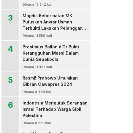
Dibaca 13.242 kali
3
Majelis Kehormatan MK
Putuskan Anwar Usman
Terbukti Lakukan Pelanggaran
Berat Kode Etik dan
Dibaca 11.559 kali
Diberhentikan
4
Prestisius Ballon d’Or Bukti
Ketangguhan Messi Dalam
Dunia Sepakbola
Dibaca 11.487 kali
5
Resmi! Prabowo Umumkan
Gibran Cawapres 2024
Dibaca 8.469 kali
6
Indonesia Mengutuk Serangan
Israel Terhadap Warga Sipil
Palestina
Dibaca 8.222 kali