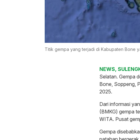
Titik gempa yang terjadi di Kabupaten Bone 
NEWS, SULENGK
Selatan. Gempa de
Bone, Soppeng, Pa
2025.
Dari informasi ya
(BMKG) gempa ters
WITA. Pusat gempa
Gempa disebabkan
patahan bergerak