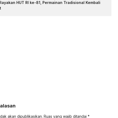
ayakan HUT RI ke-81, Permainan Tradisional Kembali
t
Balasan
idak akan dipublikasikan.
Ruas yang wajib ditandai
*