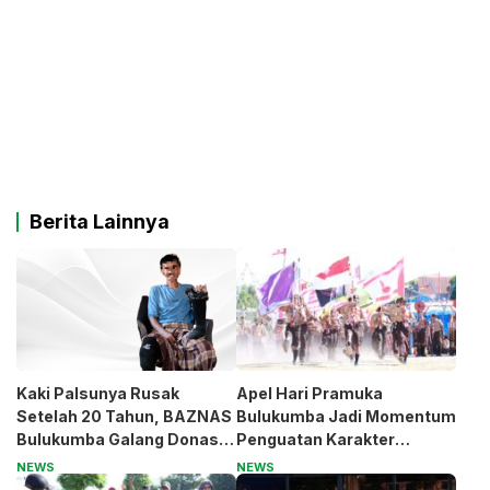
Berita Lainnya
Kaki Palsunya Rusak
Apel Hari Pramuka
Setelah 20 Tahun, BAZNAS
Bulukumba Jadi Momentum
Bulukumba Galang Donasi
Penguatan Karakter
untuk Pak Pardi
Generasi Muda
NEWS
NEWS