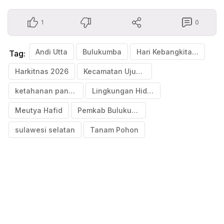
1
0
Andi Utta
Bulukumba
Hari Kebangkitan Nasional
Tag:
Harkitnas 2026
Kecamatan Ujungloe
ketahanan pangan
Lingkungan Hidup
Meutya Hafid
Pemkab Bulukumba
sulawesi selatan
Tanam Pohon