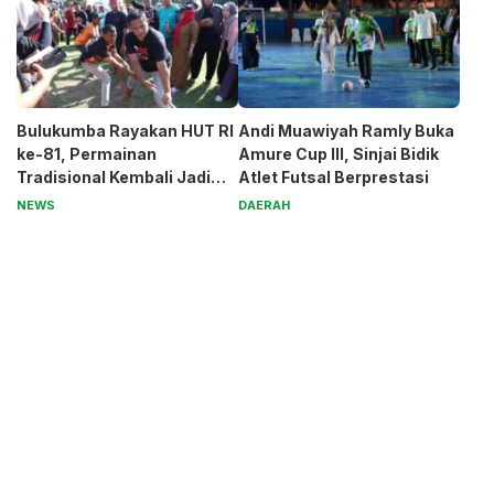
Bulukumba Rayakan HUT RI
Andi Muawiyah Ramly Buka
ke-81, Permainan
Amure Cup III, Sinjai Bidik
Tradisional Kembali Jadi
Atlet Futsal Berprestasi
Magnet
NEWS
DAERAH