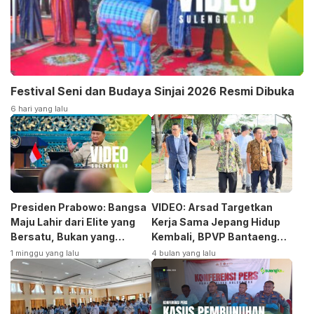
Festival Seni dan Budaya Sinjai 2026 Resmi Dibuka
6 hari yang lalu
Presiden Prabowo: Bangsa
VIDEO: Arsad Targetkan
Maju Lahir dari Elite yang
Kerja Sama Jepang Hidup
Bersatu, Bukan yang
Kembali, BPVP Bantaeng
Terpecah
Siap Bangkitkan Jurusan
1 minggu yang lalu
4 bulan yang lalu
Otomotif