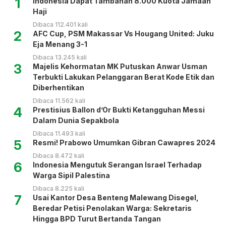
1
Indonesia Dapat Tambahan 8.000 Kuota Jamaah
Haji
Dibaca 112.401 kali
2
AFC Cup, PSM Makassar Vs Hougang United: Juku
Eja Menang 3-1
Dibaca 13.245 kali
3
Majelis Kehormatan MK Putuskan Anwar Usman
Terbukti Lakukan Pelanggaran Berat Kode Etik dan
Diberhentikan
Dibaca 11.562 kali
4
Prestisius Ballon d’Or Bukti Ketangguhan Messi
Dalam Dunia Sepakbola
Dibaca 11.493 kali
5
Resmi! Prabowo Umumkan Gibran Cawapres 2024
Dibaca 8.472 kali
6
Indonesia Mengutuk Serangan Israel Terhadap
Warga Sipil Palestina
Dibaca 8.225 kali
7
Usai Kantor Desa Benteng Malewang Disegel,
Beredar Petisi Penolakan Warga: Sekretaris
Hingga BPD Turut Bertanda Tangan