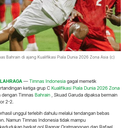
ahrain di ajang Kualifikasi Piala Dunia 2026 Zona Asia (c)
OLAHRAGA
—
Timnas Indonesia
gagal memetik
rtandingan ketiga grup C
Kualifikasi Piala Dunia 2026 Zona
n dengan Timnas
Bahrain
, Skuad Garuda dipaksa bermain
or 2-2.
rhasil unggul terlebih dahulu melalui tendangan bebas
. Namun Timnas Indonesia tidak mampu
edudukan berkat gol Ragnar Oratmangoen dan Rafael