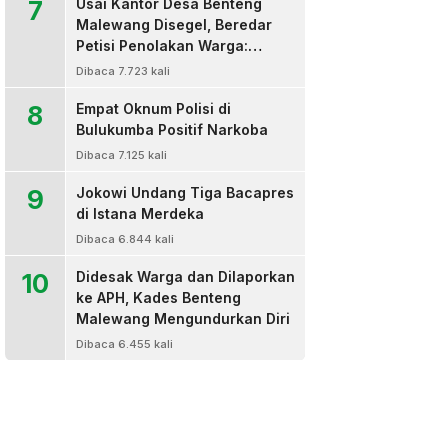
7
Usai Kantor Desa Benteng
Malewang Disegel, Beredar
Petisi Penolakan Warga:
Sekretaris Hingga BPD Turut
Dibaca 7.723 kali
Bertanda Tangan
8
Empat Oknum Polisi di
Bulukumba Positif Narkoba
Dibaca 7.125 kali
9
Jokowi Undang Tiga Bacapres
di Istana Merdeka
Dibaca 6.844 kali
10
Didesak Warga dan Dilaporkan
ke APH, Kades Benteng
Malewang Mengundurkan Diri
Dibaca 6.455 kali