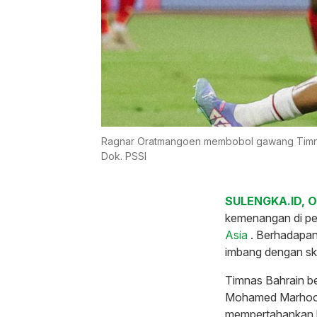
Ragnar Oratmangoen membobol gawang Timnas B
Dok. PSSI
SULENGKA.ID, 
kemenangan di pe
Asia
. Berhadapa
imbang dengan sk
Timnas Bahrain be
Mohamed Marhoon
mempertahankan k