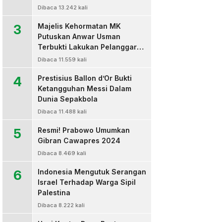
Dibaca 13.242 kali
3
Majelis Kehormatan MK
Putuskan Anwar Usman
Terbukti Lakukan Pelanggaran
Berat Kode Etik dan
Dibaca 11.559 kali
Diberhentikan
4
Prestisius Ballon d’Or Bukti
Ketangguhan Messi Dalam
Dunia Sepakbola
Dibaca 11.488 kali
5
Resmi! Prabowo Umumkan
Gibran Cawapres 2024
Dibaca 8.469 kali
6
Indonesia Mengutuk Serangan
Israel Terhadap Warga Sipil
Palestina
Dibaca 8.222 kali