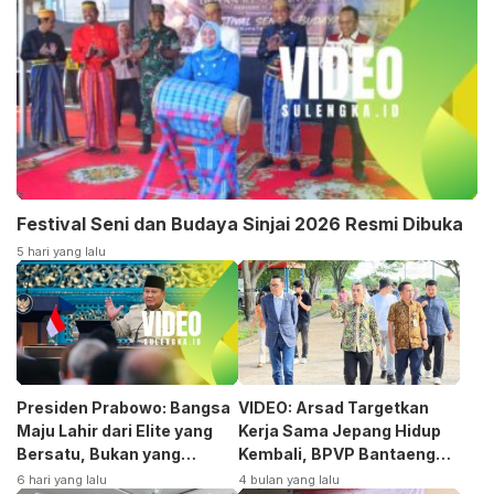
Festival Seni dan Budaya Sinjai 2026 Resmi Dibuka
5 hari yang lalu
Presiden Prabowo: Bangsa
VIDEO: Arsad Targetkan
Maju Lahir dari Elite yang
Kerja Sama Jepang Hidup
Bersatu, Bukan yang
Kembali, BPVP Bantaeng
Terpecah
Siap Bangkitkan Jurusan
6 hari yang lalu
4 bulan yang lalu