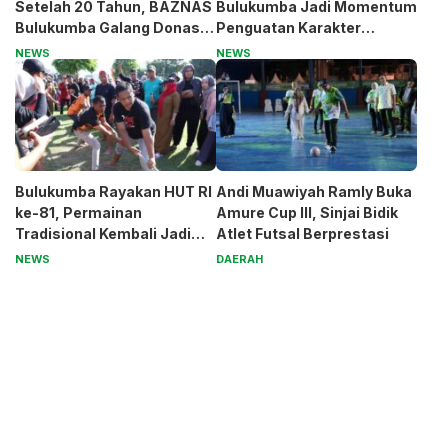
Setelah 20 Tahun, BAZNAS
Bulukumba Jadi Momentum
Bulukumba Galang Donasi
Penguatan Karakter
untuk Pak Pardi
Generasi Muda
NEWS
NEWS
Bulukumba Rayakan HUT RI
Andi Muawiyah Ramly Buka
ke-81, Permainan
Amure Cup III, Sinjai Bidik
Tradisional Kembali Jadi
Atlet Futsal Berprestasi
Magnet
NEWS
DAERAH