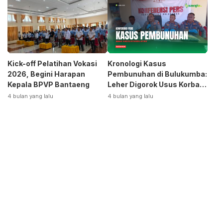
Otomotif
Kick-off Pelatihan Vokasi
Kronologi Kasus
2026, Begini Harapan
Pembunuhan di Bulukumba:
Kepala BPVP Bantaeng
Leher Digorok Usus Korban
Dikeluarkan
4 bulan yang lalu
4 bulan yang lalu