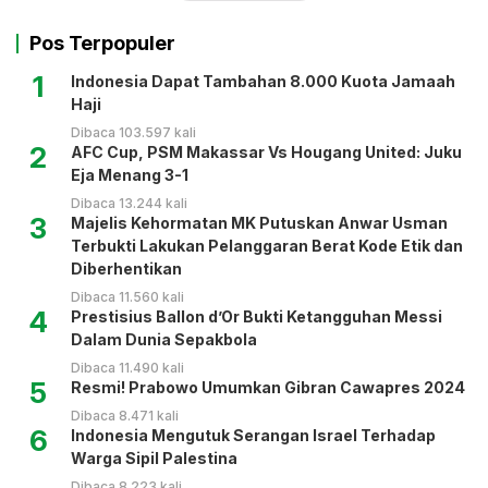
Pos Terpopuler
1
Indonesia Dapat Tambahan 8.000 Kuota Jamaah
Haji
Dibaca 103.597 kali
2
AFC Cup, PSM Makassar Vs Hougang United: Juku
Eja Menang 3-1
Dibaca 13.244 kali
3
Majelis Kehormatan MK Putuskan Anwar Usman
Terbukti Lakukan Pelanggaran Berat Kode Etik dan
Diberhentikan
Dibaca 11.560 kali
4
Prestisius Ballon d’Or Bukti Ketangguhan Messi
Dalam Dunia Sepakbola
Dibaca 11.490 kali
5
Resmi! Prabowo Umumkan Gibran Cawapres 2024
Dibaca 8.471 kali
6
Indonesia Mengutuk Serangan Israel Terhadap
Warga Sipil Palestina
Dibaca 8.223 kali