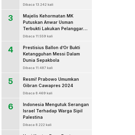
Dibaca 13.242 kali
3
Majelis Kehormatan MK
Putuskan Anwar Usman
Terbukti Lakukan Pelanggaran
Berat Kode Etik dan
Dibaca 11.559 kali
Diberhentikan
4
Prestisius Ballon d’Or Bukti
Ketangguhan Messi Dalam
Dunia Sepakbola
Dibaca 11.487 kali
5
Resmi! Prabowo Umumkan
Gibran Cawapres 2024
Dibaca 8.469 kali
6
Indonesia Mengutuk Serangan
Israel Terhadap Warga Sipil
Palestina
Dibaca 8.222 kali