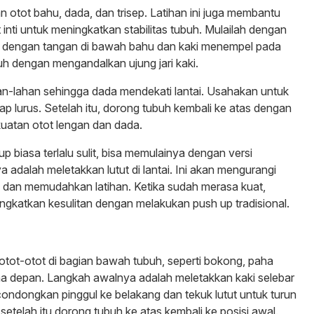
n otot bahu, dada, dan trisep. Latihan ini juga membantu
inti untuk meningkatkan stabilitas tubuh. Mulailah dengan
gi, dengan tangan di bawah bahu dan kaki menempel pada
buh dengan mengandalkan ujung jari kaki.
an-lahan sehingga dada mendekati lantai. Usahakan untuk
ap lurus. Setelah itu, dorong tubuh kembali ke atas dengan
atan otot lengan dan dada.
p biasa terlalu sulit, bisa memulainya dengan versi
a adalah meletakkan lutut di lantai. Ini akan mengurangi
 dan memudahkan latihan. Ketika sudah merasa kuat,
ingkatkan kesulitan dengan melakukan push up tradisional.
otot-otot di bagian bawah tubuh, seperti bokong, paha
a depan. Langkah awalnya adalah meletakkan kaki selebar
ondongkan pinggul ke belakang dan tekuk lutut untuk turun
 setelah itu dorong tubuh ke atas kembali ke posisi awal.