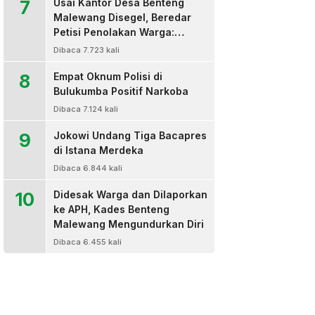
7
Usai Kantor Desa Benteng
Malewang Disegel, Beredar
Petisi Penolakan Warga:
Sekretaris Hingga BPD Turut
Dibaca 7.723 kali
Bertanda Tangan
8
Empat Oknum Polisi di
Bulukumba Positif Narkoba
Dibaca 7.124 kali
9
Jokowi Undang Tiga Bacapres
di Istana Merdeka
Dibaca 6.844 kali
10
Didesak Warga dan Dilaporkan
ke APH, Kades Benteng
Malewang Mengundurkan Diri
Dibaca 6.455 kali