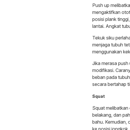
Push up melibatka
mengaktifkan otot 
posisi plank ting
lantai. Angkat tu
Tekuk siku perlah
menjaga tubuh tet
menggunakan keku
Jika merasa push u
modifikasi. Carany
beban pada tubuh
secara bertahap t
Squat
Squat melibatkan 
belakang, dan pah
bahu. Kemudian, c
ke posisi jongkok,