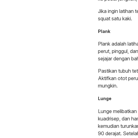
Jika ingin latiha
squat satu kaki.
Plank
Plank adalah latih
perut, pinggul, da
sejajar dengan ba
Pastikan tubuh te
Aktifkan otot per
mungkin.
Lunge
Lunge melibatkan 
kuadrisep, dan ha
kemudian turunkan
90 derajat. Setela