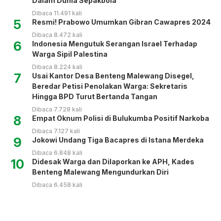
Dalam Dunia Sepakbola
Dibaca 11.491 kali
5
Resmi! Prabowo Umumkan Gibran Cawapres 2024
Dibaca 8.472 kali
6
Indonesia Mengutuk Serangan Israel Terhadap
Warga Sipil Palestina
Dibaca 8.224 kali
7
Usai Kantor Desa Benteng Malewang Disegel,
Beredar Petisi Penolakan Warga: Sekretaris
Hingga BPD Turut Bertanda Tangan
Dibaca 7.728 kali
8
Empat Oknum Polisi di Bulukumba Positif Narkoba
Dibaca 7.127 kali
9
Jokowi Undang Tiga Bacapres di Istana Merdeka
Dibaca 6.848 kali
10
Didesak Warga dan Dilaporkan ke APH, Kades
Benteng Malewang Mengundurkan Diri
Dibaca 6.458 kali