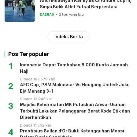
Andi Muawiyah Ramly Buka Amure Cup III,
Sinjai Bidik Atlet Futsal Berprestasi
DAERAH
2 hari yang lalu
Indeks Berita
Pos Terpopuler
1
Indonesia Dapat Tambahan 8.000 Kuota Jamaah
Haji
Dibaca 107.578 kali
2
AFC Cup, PSM Makassar Vs Hougang United: Juku
Eja Menang 3-1
Dibaca 13.245 kali
3
Majelis Kehormatan MK Putuskan Anwar Usman
Terbukti Lakukan Pelanggaran Berat Kode Etik dan
Diberhentikan
Dibaca 11.562 kali
4
Prestisius Ballon d’Or Bukti Ketangguhan Messi