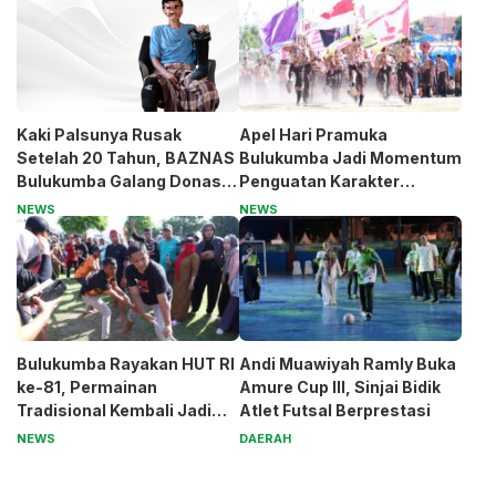
Kaki Palsunya Rusak
Apel Hari Pramuka
Setelah 20 Tahun, BAZNAS
Bulukumba Jadi Momentum
Bulukumba Galang Donasi
Penguatan Karakter
untuk Pak Pardi
Generasi Muda
NEWS
NEWS
Bulukumba Rayakan HUT RI
Andi Muawiyah Ramly Buka
ke-81, Permainan
Amure Cup III, Sinjai Bidik
Tradisional Kembali Jadi
Atlet Futsal Berprestasi
Magnet
NEWS
DAERAH