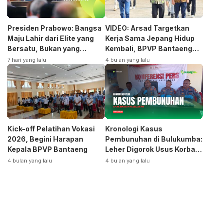
Presiden Prabowo: Bangsa
VIDEO: Arsad Targetkan
Maju Lahir dari Elite yang
Kerja Sama Jepang Hidup
Bersatu, Bukan yang
Kembali, BPVP Bantaeng
Terpecah
Siap Bangkitkan Jurusan
7 hari yang lalu
4 bulan yang lalu
Otomotif
Kick-off Pelatihan Vokasi
Kronologi Kasus
2026, Begini Harapan
Pembunuhan di Bulukumba:
Kepala BPVP Bantaeng
Leher Digorok Usus Korban
Dikeluarkan
4 bulan yang lalu
4 bulan yang lalu