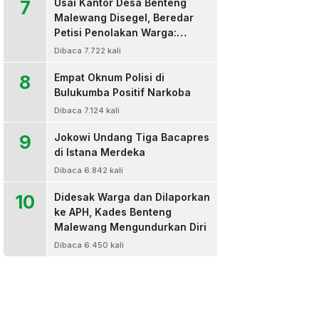
7
Usai Kantor Desa Benteng
Malewang Disegel, Beredar
Petisi Penolakan Warga:
Sekretaris Hingga BPD Turut
Dibaca 7.722 kali
Bertanda Tangan
8
Empat Oknum Polisi di
Bulukumba Positif Narkoba
Dibaca 7.124 kali
9
Jokowi Undang Tiga Bacapres
di Istana Merdeka
Dibaca 6.842 kali
10
Didesak Warga dan Dilaporkan
ke APH, Kades Benteng
Malewang Mengundurkan Diri
Dibaca 6.450 kali