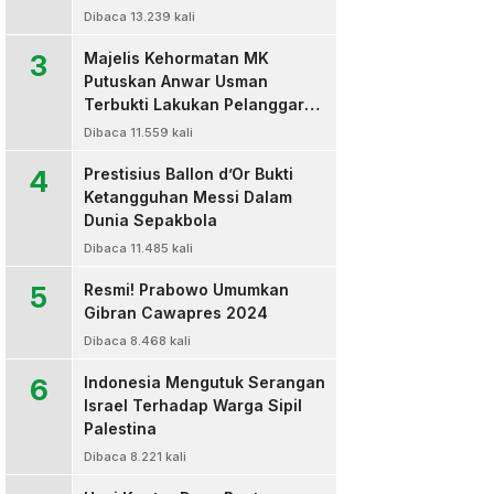
Dibaca 13.239 kali
3
Majelis Kehormatan MK
Putuskan Anwar Usman
Terbukti Lakukan Pelanggaran
Berat Kode Etik dan
Dibaca 11.559 kali
Diberhentikan
4
Prestisius Ballon d’Or Bukti
Ketangguhan Messi Dalam
Dunia Sepakbola
Dibaca 11.485 kali
5
Resmi! Prabowo Umumkan
Gibran Cawapres 2024
Dibaca 8.468 kali
6
Indonesia Mengutuk Serangan
Israel Terhadap Warga Sipil
Palestina
Dibaca 8.221 kali