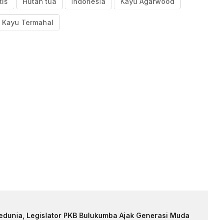
tis
Hutan tua
Indonesia
Kayu Agarwood
Kayu Termahal
edunia, Legislator PKB Bulukumba Ajak Generasi Muda