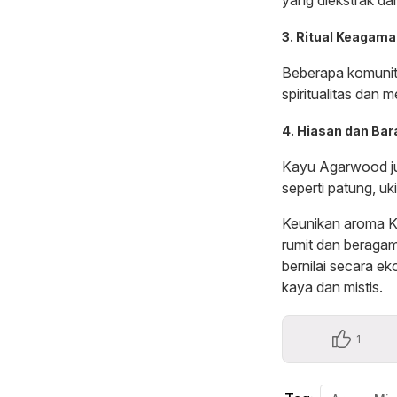
3. Ritual Keagam
Beberapa komuni
spiritualitas dan
4. Hiasan dan Ba
Kayu Agarwood ju
seperti patung, uk
Keunikan aroma K
rumit dan beragam
bernilai secara ek
kaya dan mistis.
1