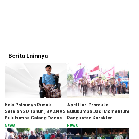
Berita Lainnya
Kaki Palsunya Rusak
Apel Hari Pramuka
Setelah 20 Tahun, BAZNAS
Bulukumba Jadi Momentum
Bulukumba Galang Donasi
Penguatan Karakter
untuk Pak Pardi
Generasi Muda
NEWS
NEWS