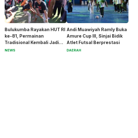
Bulukumba Rayakan HUT RI
Andi Muawiyah Ramly Buka
ke-81, Permainan
Amure Cup III, Sinjai Bidik
Tradisional Kembali Jadi
Atlet Futsal Berprestasi
Magnet
NEWS
DAERAH