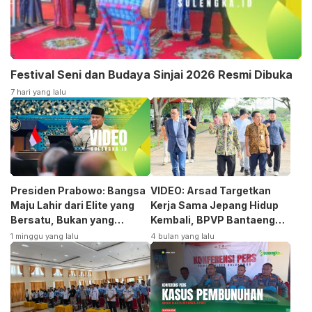
Festival Seni dan Budaya Sinjai 2026 Resmi Dibuka
7 hari yang lalu
Presiden Prabowo: Bangsa
VIDEO: Arsad Targetkan
Maju Lahir dari Elite yang
Kerja Sama Jepang Hidup
Bersatu, Bukan yang
Kembali, BPVP Bantaeng
Terpecah
Siap Bangkitkan Jurusan
1 minggu yang lalu
4 bulan yang lalu
Otomotif