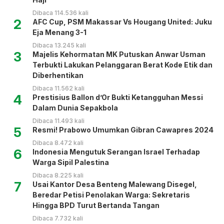
Dibaca 114.536 kali
2
AFC Cup, PSM Makassar Vs Hougang United: Juku
Eja Menang 3-1
Dibaca 13.245 kali
3
Majelis Kehormatan MK Putuskan Anwar Usman
Terbukti Lakukan Pelanggaran Berat Kode Etik dan
Diberhentikan
Dibaca 11.562 kali
4
Prestisius Ballon d’Or Bukti Ketangguhan Messi
Dalam Dunia Sepakbola
Dibaca 11.493 kali
5
Resmi! Prabowo Umumkan Gibran Cawapres 2024
Dibaca 8.472 kali
6
Indonesia Mengutuk Serangan Israel Terhadap
Warga Sipil Palestina
Dibaca 8.225 kali
7
Usai Kantor Desa Benteng Malewang Disegel,
Beredar Petisi Penolakan Warga: Sekretaris
Hingga BPD Turut Bertanda Tangan
Dibaca 7.732 kali