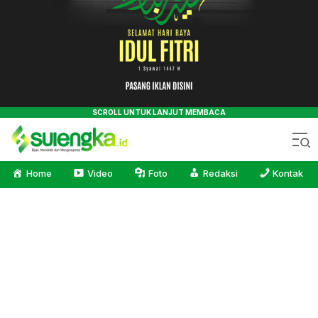
Sulengka.id
Bijak, Mendidik dan Menginspirasi
Home
Video
Foto
Redaksi
Kontak