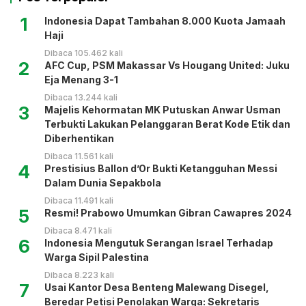
1
Indonesia Dapat Tambahan 8.000 Kuota Jamaah
Haji
Dibaca 105.462 kali
2
AFC Cup, PSM Makassar Vs Hougang United: Juku
Eja Menang 3-1
Dibaca 13.244 kali
3
Majelis Kehormatan MK Putuskan Anwar Usman
Terbukti Lakukan Pelanggaran Berat Kode Etik dan
Diberhentikan
Dibaca 11.561 kali
4
Prestisius Ballon d’Or Bukti Ketangguhan Messi
Dalam Dunia Sepakbola
Dibaca 11.491 kali
5
Resmi! Prabowo Umumkan Gibran Cawapres 2024
Dibaca 8.471 kali
6
Indonesia Mengutuk Serangan Israel Terhadap
Warga Sipil Palestina
Dibaca 8.223 kali
7
Usai Kantor Desa Benteng Malewang Disegel,
Beredar Petisi Penolakan Warga: Sekretaris