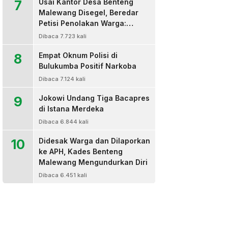
7
Usai Kantor Desa Benteng
Malewang Disegel, Beredar
Petisi Penolakan Warga:
Sekretaris Hingga BPD Turut
Dibaca 7.723 kali
Bertanda Tangan
8
Empat Oknum Polisi di
Bulukumba Positif Narkoba
Dibaca 7.124 kali
9
Jokowi Undang Tiga Bacapres
di Istana Merdeka
Dibaca 6.844 kali
10
Didesak Warga dan Dilaporkan
ke APH, Kades Benteng
Malewang Mengundurkan Diri
Dibaca 6.451 kali