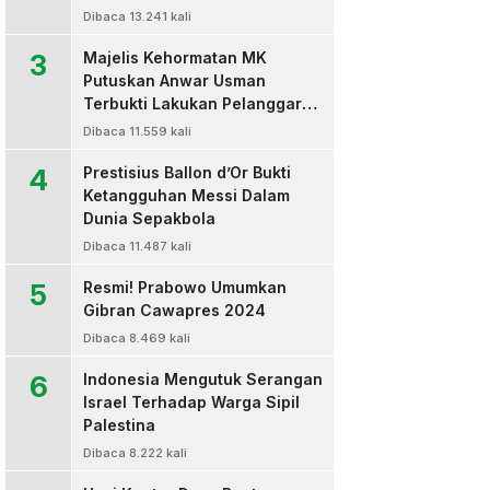
Dibaca 13.241 kali
3
Majelis Kehormatan MK
Putuskan Anwar Usman
Terbukti Lakukan Pelanggaran
Berat Kode Etik dan
Dibaca 11.559 kali
Diberhentikan
4
Prestisius Ballon d’Or Bukti
Ketangguhan Messi Dalam
Dunia Sepakbola
Dibaca 11.487 kali
5
Resmi! Prabowo Umumkan
Gibran Cawapres 2024
Dibaca 8.469 kali
6
Indonesia Mengutuk Serangan
Israel Terhadap Warga Sipil
Palestina
Dibaca 8.222 kali