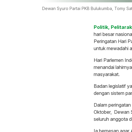
Dewan Syuro Partai PKB Bulukumba, Tomy Satri
Politik, Pelitara
hari besar nasiona
Peringatan Hari P
untuk mewadahi as
Hari Parlemen Indo
menandai lahirny
masyarakat.
Badan legislatif 
dengan sistem par
Dalam peringatan 
Oktober, Dewan S
seluruh anggota 
Ia berpesan agar