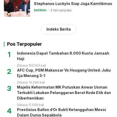
Stephanus Luckyto Siap Jaga Kamtibmas
DAERAH
2 hari yang lalu
Indeks Berita
Pos Terpopuler
1
Indonesia Dapat Tambahan 8.000 Kuota Jamaah
Haji
Dibaca 102.143 kali
2
AFC Cup, PSM Makassar Vs Hougang United: Juku
Eja Menang 3-1
Dibaca 13.240 kali
3
Majelis Kehormatan MK Putuskan Anwar Usman
Terbukti Lakukan Pelanggaran Berat Kode Etik dan
Diberhentikan
Dibaca 11.559 kali
4
Prestisius Ballon d’Or Bukti Ketangguhan Messi
Dalam Dunia Sepakbola