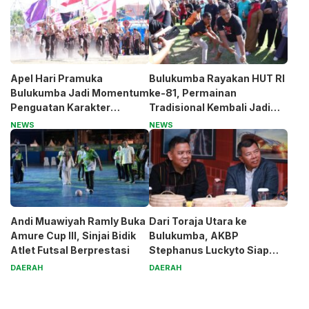
Apel Hari Pramuka
Bulukumba Rayakan HUT RI
Bulukumba Jadi Momentum
ke-81, Permainan
Penguatan Karakter
Tradisional Kembali Jadi
Generasi Muda
Magnet
NEWS
NEWS
Andi Muawiyah Ramly Buka
Dari Toraja Utara ke
Amure Cup III, Sinjai Bidik
Bulukumba, AKBP
Atlet Futsal Berprestasi
Stephanus Luckyto Siap
Jaga Kamtibmas
DAERAH
DAERAH