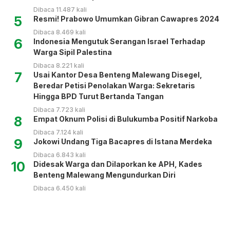
Dibaca 11.487 kali
5
Resmi! Prabowo Umumkan Gibran Cawapres 2024
Dibaca 8.469 kali
6
Indonesia Mengutuk Serangan Israel Terhadap
Warga Sipil Palestina
Dibaca 8.221 kali
7
Usai Kantor Desa Benteng Malewang Disegel,
Beredar Petisi Penolakan Warga: Sekretaris
Hingga BPD Turut Bertanda Tangan
Dibaca 7.723 kali
8
Empat Oknum Polisi di Bulukumba Positif Narkoba
Dibaca 7.124 kali
9
Jokowi Undang Tiga Bacapres di Istana Merdeka
Dibaca 6.843 kali
10
Didesak Warga dan Dilaporkan ke APH, Kades
Benteng Malewang Mengundurkan Diri
Dibaca 6.450 kali