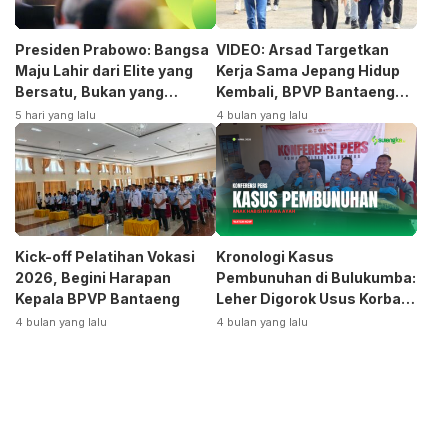
Presiden Prabowo: Bangsa
VIDEO: Arsad Targetkan
Maju Lahir dari Elite yang
Kerja Sama Jepang Hidup
Bersatu, Bukan yang
Kembali, BPVP Bantaeng
Terpecah
Siap Bangkitkan Jurusan
5 hari yang lalu
4 bulan yang lalu
Otomotif
Kick-off Pelatihan Vokasi
Kronologi Kasus
2026, Begini Harapan
Pembunuhan di Bulukumba:
Kepala BPVP Bantaeng
Leher Digorok Usus Korban
Dikeluarkan
4 bulan yang lalu
4 bulan yang lalu