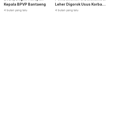
Kepala BPVP Bantaeng
Leher Digorok Usus Korban
Dikeluarkan
4 bulan yang lalu
4 bulan yang lalu