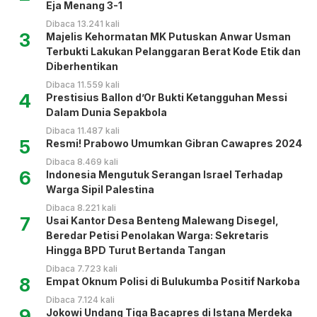
Eja Menang 3-1
Dibaca 13.241 kali
3
Majelis Kehormatan MK Putuskan Anwar Usman
Terbukti Lakukan Pelanggaran Berat Kode Etik dan
Diberhentikan
Dibaca 11.559 kali
4
Prestisius Ballon d’Or Bukti Ketangguhan Messi
Dalam Dunia Sepakbola
Dibaca 11.487 kali
5
Resmi! Prabowo Umumkan Gibran Cawapres 2024
Dibaca 8.469 kali
6
Indonesia Mengutuk Serangan Israel Terhadap
Warga Sipil Palestina
Dibaca 8.221 kali
7
Usai Kantor Desa Benteng Malewang Disegel,
Beredar Petisi Penolakan Warga: Sekretaris
Hingga BPD Turut Bertanda Tangan
Dibaca 7.723 kali
8
Empat Oknum Polisi di Bulukumba Positif Narkoba
Dibaca 7.124 kali
9
Jokowi Undang Tiga Bacapres di Istana Merdeka