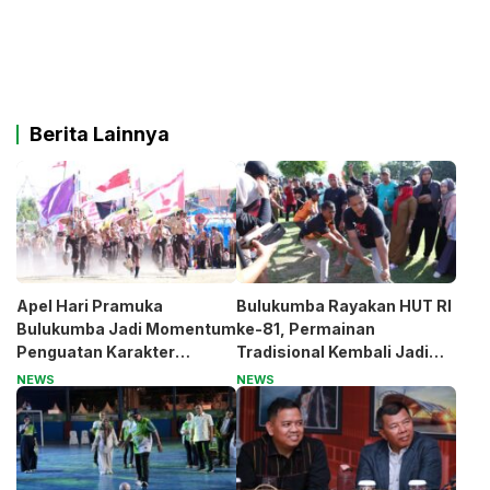
Berita Lainnya
Apel Hari Pramuka
Bulukumba Rayakan HUT RI
Bulukumba Jadi Momentum
ke-81, Permainan
Penguatan Karakter
Tradisional Kembali Jadi
Generasi Muda
Magnet
NEWS
NEWS