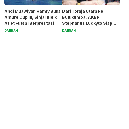
Andi Muawiyah Ramly Buka
Dari Toraja Utara ke
Amure Cup III, Sinjai Bidik
Bulukumba, AKBP
Atlet Futsal Berprestasi
Stephanus Luckyto Siap
Jaga Kamtibmas
DAERAH
DAERAH