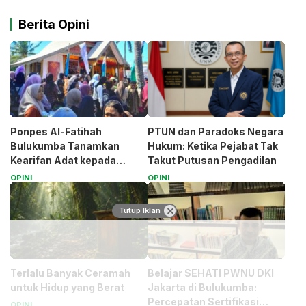
Berita Opini
Ponpes Al-Fatihah
PTUN dan Paradoks Negara
Bulukumba Tanamkan
Hukum: Ketika Pejabat Tak
Kearifan Adat kepada
Takut Putusan Pengadilan
Santri (Bagian 1)
OPINI
OPINI
Tutup Iklan
Terlalu Banyak Ceramah
Belajar SEHATI PWNU DKI
untuk Hidup yang Berat
Jakarta di Bulukumba:
Percepatan Sertifikasi
OPINI