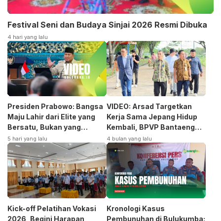
Festival Seni dan Budaya Sinjai 2026 Resmi Dibuka
4 hari yang lalu
Presiden Prabowo: Bangsa
VIDEO: Arsad Targetkan
Maju Lahir dari Elite yang
Kerja Sama Jepang Hidup
Bersatu, Bukan yang
Kembali, BPVP Bantaeng
Terpecah
Siap Bangkitkan Jurusan
5 hari yang lalu
4 bulan yang lalu
Otomotif
Kick-off Pelatihan Vokasi
Kronologi Kasus
2026, Begini Harapan
Pembunuhan di Bulukumba: