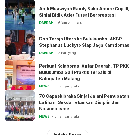
Andi Muawiyah Ramly Buka Amure Cup III,
Sinjai Bidik Atlet Futsal Berprestasi
DAERAH
6 jam yang lalu
Dari Toraja Utara ke Bulukumba, AKBP
Stephanus Luckyto Siap Jaga Kamtibmas
DAERAH
2 hari yang lalu
Perkuat Kolaborasi Antar Daerah, TP PKK
Bulukumba Gali Praktik Terbaik di
Kabupaten Malang
NEWS
3 hari yang lalu
70 Capaskibraka Sinjai Jalani Pemusatan
Latihan, Sekda Tekankan Disiplin dan
Nasionalisme
NEWS
3 hari yang lalu
Indeks Berita