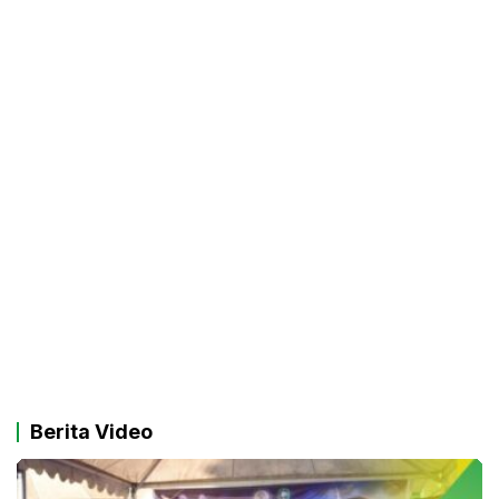
Berita Video