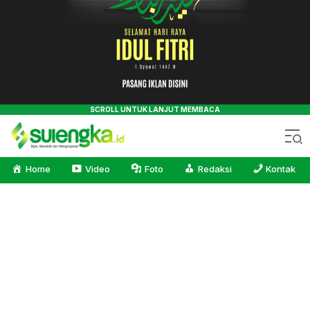
Sulengka.id
Bijak, Mendidik dan Menginspirasi
Home
Video
Foto
Redaksi
Kontak