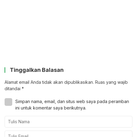
Tinggalkan Balasan
Alamat email Anda tidak akan dipublikasikan.
Ruas yang wajib
ditandai
*
Simpan nama, email, dan situs web saya pada peramban
ini untuk komentar saya berikutnya.