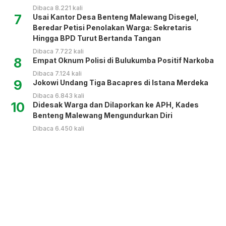
Dibaca 8.221 kali
7
Usai Kantor Desa Benteng Malewang Disegel,
Beredar Petisi Penolakan Warga: Sekretaris
Hingga BPD Turut Bertanda Tangan
Dibaca 7.722 kali
8
Empat Oknum Polisi di Bulukumba Positif Narkoba
Dibaca 7.124 kali
9
Jokowi Undang Tiga Bacapres di Istana Merdeka
Dibaca 6.843 kali
10
Didesak Warga dan Dilaporkan ke APH, Kades
Benteng Malewang Mengundurkan Diri
Dibaca 6.450 kali