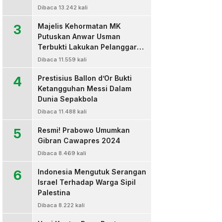
Dibaca 13.242 kali
3
Majelis Kehormatan MK
Putuskan Anwar Usman
Terbukti Lakukan Pelanggaran
Berat Kode Etik dan
Dibaca 11.559 kali
Diberhentikan
4
Prestisius Ballon d’Or Bukti
Ketangguhan Messi Dalam
Dunia Sepakbola
Dibaca 11.488 kali
5
Resmi! Prabowo Umumkan
Gibran Cawapres 2024
Dibaca 8.469 kali
6
Indonesia Mengutuk Serangan
Israel Terhadap Warga Sipil
Palestina
Dibaca 8.222 kali