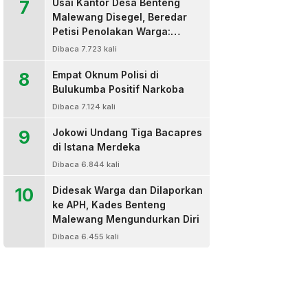
7
Usai Kantor Desa Benteng
Malewang Disegel, Beredar
Petisi Penolakan Warga:
Sekretaris Hingga BPD Turut
Dibaca 7.723 kali
Bertanda Tangan
8
Empat Oknum Polisi di
Bulukumba Positif Narkoba
Dibaca 7.124 kali
9
Jokowi Undang Tiga Bacapres
di Istana Merdeka
Dibaca 6.844 kali
10
Didesak Warga dan Dilaporkan
ke APH, Kades Benteng
Malewang Mengundurkan Diri
Dibaca 6.455 kali