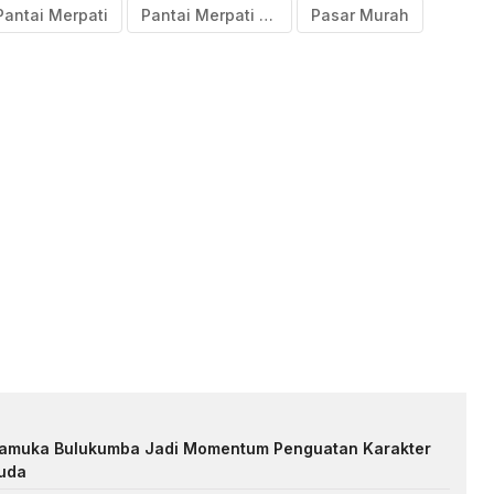
Pantai Merpati
Pantai Merpati Bulukumba
Pasar Murah
Pramuka Bulukumba Jadi Momentum Penguatan Karakter
uda