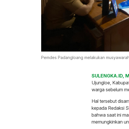
Pemdes Padangloang melakukan musyawarah
SULENGKA.ID, 
Ujungloe, Kabup
warga sebelum m
Hal tersebut dis
kepada Redaksi S
bahwa saat ini mas
memungkinkan un