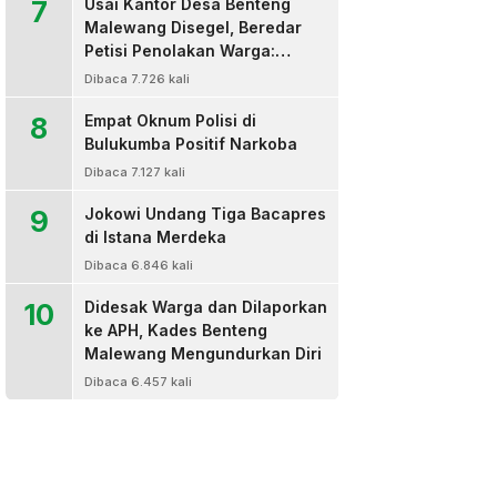
7
Usai Kantor Desa Benteng
Malewang Disegel, Beredar
Petisi Penolakan Warga:
Sekretaris Hingga BPD Turut
Dibaca 7.726 kali
Bertanda Tangan
8
Empat Oknum Polisi di
Bulukumba Positif Narkoba
Dibaca 7.127 kali
9
Jokowi Undang Tiga Bacapres
di Istana Merdeka
Dibaca 6.846 kali
10
Didesak Warga dan Dilaporkan
ke APH, Kades Benteng
Malewang Mengundurkan Diri
Dibaca 6.457 kali