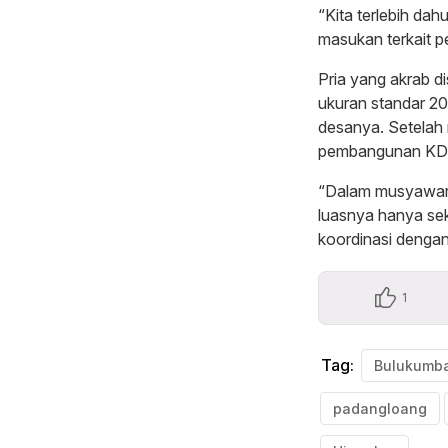
“Kita terlebih d
masukan terkait 
Pria yang akrab 
ukuran standar 20
desanya. Setelah 
pembangunan KDM
“Dalam musyawara
luasnya hanya sek
koordinasi dengan
1
Tag:
Bulukumb
padangloang