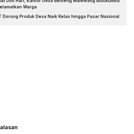
at Dini Hari, Kantor Desa Benteng Malewang Bulukumba
selamatkan Warga
 Dorong Produk Desa Naik Kelas hingga Pasar Nasional
Balasan