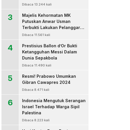
Dibaca 13.244 kali
3
Majelis Kehormatan MK
Putuskan Anwar Usman
Terbukti Lakukan Pelanggaran
Berat Kode Etik dan
Dibaca 11.561 kali
Diberhentikan
4
Prestisius Ballon d’Or Bukti
Ketangguhan Messi Dalam
Dunia Sepakbola
Dibaca 11.490 kali
5
Resmi! Prabowo Umumkan
Gibran Cawapres 2024
Dibaca 8.471 kali
6
Indonesia Mengutuk Serangan
Israel Terhadap Warga Sipil
Palestina
Dibaca 8.223 kali