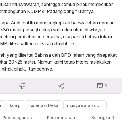
ahulukan musyawarah, sehingga semua pihak memberikan
pembangunan KDMP di Padangloang,” ujarnya.
disapa Andi Ical itu mengungkapkan bahwa lahan dengan
×30 meter persegi cukup sulit ditemukan di wilayah
melalui pembahasan bersama, disepakati bahwa lokasi
P ditempatkan di Dusun Salebboe .
h yang disertai Babinsa dan BPD, lahan yang disepakati
itar 20×25 meter. Namun kami tetap intens melakukan
 pihak pihak,” tambahnya.
0
a
kdmp
Koperasi Desa
musyawarah desa
Pembangunan Desa
Pemerintahan Desa
SulengkaID