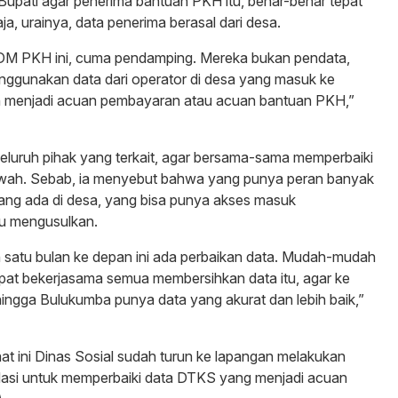
 Bupati agar penerima bantuan PKH itu, benar-benar tepat
a, urainya, data penerima berasal dari desa.
M PKH ini, cuma pendamping. Mereka bukan pendata,
ggunakan data dari operator di desa yang masuk ke
an menjadi acuan pembayaran atau acuan bantuan PKH,”
luruh pihak yang terkait, agar bersama-sama memperbaiki
bawah. Sebab, ia menyebut bahwa yang punya peran banyak
ang ada di desa, yang bisa punya akses masuk
u mengusulkan.
atu bulan ke depan ini ada perbaikan data. Mudah-mudah
pat bekerjasama semua membersihkan data itu, agar ke
ingga Bulukumba punya data yang akurat dan lebih baik,”
aat ini Dinas Sosial sudah turun ke lapangan melakukan
lidasi untuk memperbaiki data DTKS yang menjadi acuan