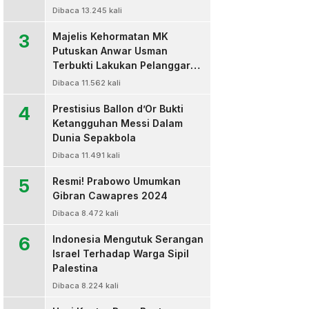
Dibaca 13.245 kali
3
Majelis Kehormatan MK
Putuskan Anwar Usman
Terbukti Lakukan Pelanggaran
Berat Kode Etik dan
Dibaca 11.562 kali
Diberhentikan
4
Prestisius Ballon d’Or Bukti
Ketangguhan Messi Dalam
Dunia Sepakbola
Dibaca 11.491 kali
5
Resmi! Prabowo Umumkan
Gibran Cawapres 2024
Dibaca 8.472 kali
6
Indonesia Mengutuk Serangan
Israel Terhadap Warga Sipil
Palestina
Dibaca 8.224 kali