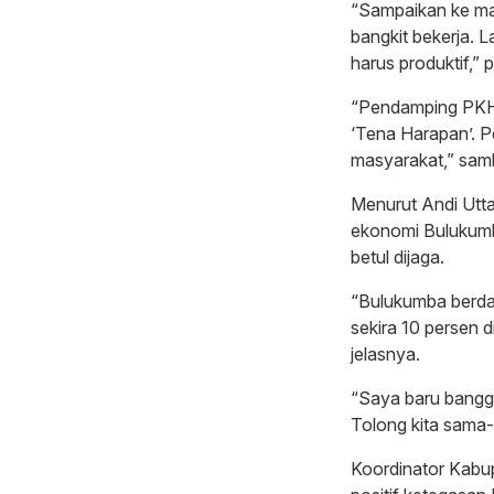
“Sampaikan ke ma
bangkit bekerja. 
harus produktif,”
“Pendamping PKH 
‘Tena Harapan’. 
masyarakat,” sam
Menurut Andi Utt
ekonomi Bulukumb
betul dijaga.
“Bulukumba berdas
sekira 10 persen d
jelasnya.
“Saya baru bangga
Tolong kita sama
Koordinator Kabu