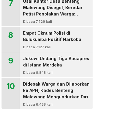
7
Usai Kantor Desa Benteng
Malewang Disegel, Beredar
Petisi Penolakan Warga:
Sekretaris Hingga BPD Turut
Dibaca 7.729 kali
Bertanda Tangan
8
Empat Oknum Polisi di
Bulukumba Positif Narkoba
Dibaca 7.127 kali
9
Jokowi Undang Tiga Bacapres
di Istana Merdeka
Dibaca 6.848 kali
10
Didesak Warga dan Dilaporkan
ke APH, Kades Benteng
Malewang Mengundurkan Diri
Dibaca 6.458 kali