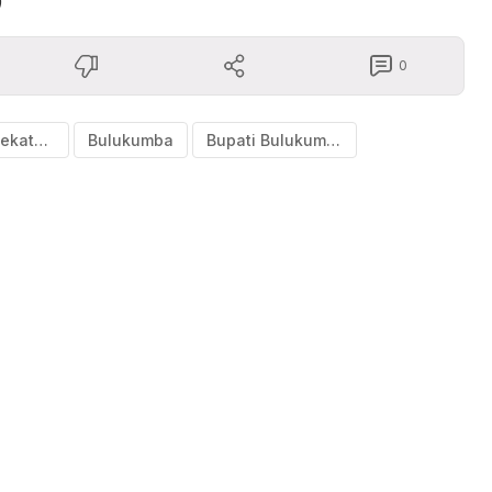
)
0
Bukan kedekatan kades
Bulukumba
Bupati Bulukumba