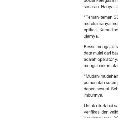
positif ketegasan
sasaran. Hanya saj
“Teman-teman SD
mereka hanya men
aplikasi. Kemudi
ujarnya.
Besse mengajak se
data mulai dari 
adalah operator y
mengeluarkan ata
“Mudah-mudahan s
pemerintah setem
depan sesuai. Seh
imbuhnya.
Untuk diketahui s
verifikasi dan va