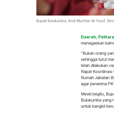
Bupati Bulukumba, Andi Muchtar Ali Yusuf. (Andi
Daerah, Pelitara
menegaskan bahwa 
“Bukan orang yang
sehingga turut me
telah dilakukan ve
Rapat Koordinasi
Rumah Jabatan Bu
agar penerima PKH
Meski begitu, Bupa
Bulukumba yang m
untuk bangkit be