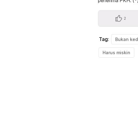
penerima PKH. (*
2
Tag:
Harus miskin