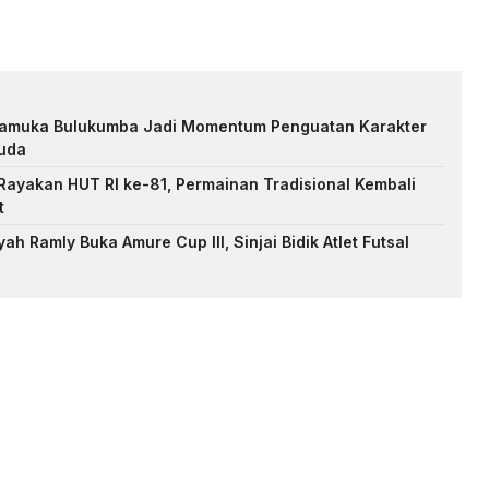
Pramuka Bulukumba Jadi Momentum Penguatan Karakter
uda
ayakan HUT RI ke-81, Permainan Tradisional Kembali
t
h Ramly Buka Amure Cup III, Sinjai Bidik Atlet Futsal