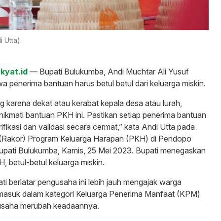
 Utta).
kyat.id
— Bupati Bulukumba, Andi Muchtar Ali Yusuf
penerima bantuan harus betul betul dari keluarga miskin.
 karena dekat atau kerabat kepala desa atau lurah,
nikmati bantuan PKH ini. Pastikan setiap penerima bantuan
rifikasi dan validasi secara cermat,” kata Andi Utta pada
 (Rakor) Program Keluarga Harapan (PKH) di Pendopo
pati Bulukumba, Kamis, 25 Mei 2023. Bupati menegaskan
, betul-betul keluarga miskin.
ti berlatar pengusaha ini lebih jauh mengajak warga
asuk dalam kategori Keluarga Penerima Manfaat (KPM)
rusaha merubah keadaannya.