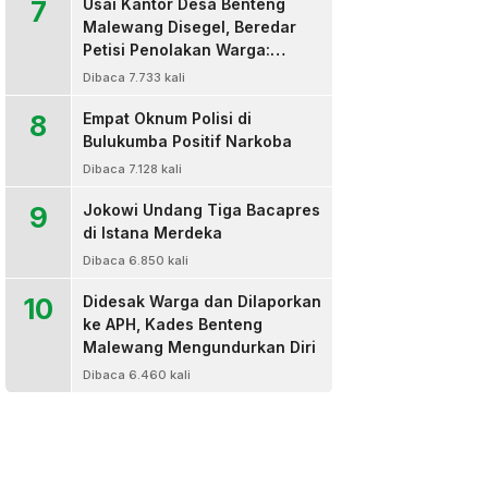
7
Usai Kantor Desa Benteng
Malewang Disegel, Beredar
Petisi Penolakan Warga:
Sekretaris Hingga BPD Turut
Dibaca 7.733 kali
Bertanda Tangan
8
Empat Oknum Polisi di
Bulukumba Positif Narkoba
Dibaca 7.128 kali
9
Jokowi Undang Tiga Bacapres
di Istana Merdeka
Dibaca 6.850 kali
10
Didesak Warga dan Dilaporkan
ke APH, Kades Benteng
Malewang Mengundurkan Diri
Dibaca 6.460 kali