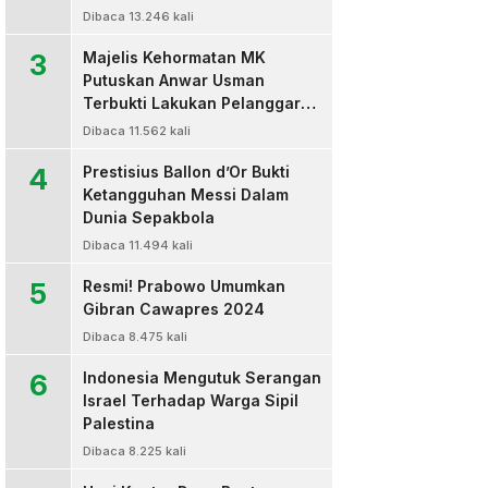
Dibaca 13.246 kali
3
Majelis Kehormatan MK
Putuskan Anwar Usman
Terbukti Lakukan Pelanggaran
Berat Kode Etik dan
Dibaca 11.562 kali
Diberhentikan
4
Prestisius Ballon d’Or Bukti
Ketangguhan Messi Dalam
Dunia Sepakbola
Dibaca 11.494 kali
5
Resmi! Prabowo Umumkan
Gibran Cawapres 2024
Dibaca 8.475 kali
6
Indonesia Mengutuk Serangan
Israel Terhadap Warga Sipil
Palestina
Dibaca 8.225 kali