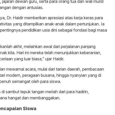
jajaran dewan guru, serta para orang tua dan wali murid
angan dengan antusias.
, Dr. Haidir memberikan apresiasi atas kerja keras para
ativitas yang ditampilkan anak-anak dalam pertunjukan. Ia
entingnya pendidikan usia dini sebagai fondasi bagi masa
kanlah akhir, melainkan awal dari perjalanan panjang
nak kita. Hari ini mereka telah menunjukkan keberanian,
riaan yang luar biasa,” ujar Haidir.
an mewarnai acara, mulai dari tarian daerah, pembacaan
n tari modern, peragaan busana, hingga nyanyian yang di
enuh semangat oleh para siswa.
di sambut tepuk tangan meriah dari para hadirin,
sana hangat dan membanggakan.
encapaian Siswa