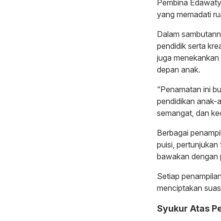
Pembina Edawaty, 
yang memadati ru
Dalam sambutannya
pendidik serta kre
juga menekankan p
depan anak.
“Penamatan ini bu
pendidikan anak-a
semangat, dan kece
Berbagai penampil
puisi, pertunjuka
bawakan dengan p
Setiap penampilan 
menciptakan sua
Syukur Atas P