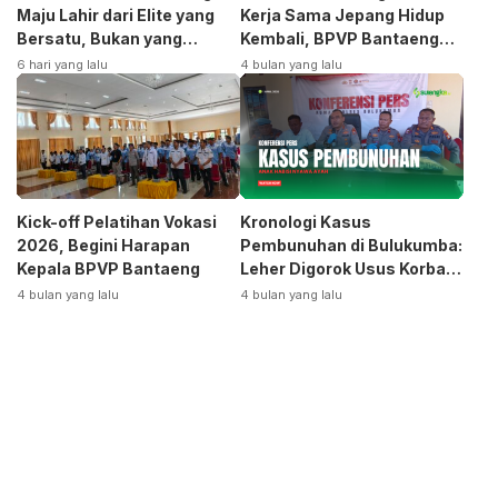
Maju Lahir dari Elite yang
Kerja Sama Jepang Hidup
Bersatu, Bukan yang
Kembali, BPVP Bantaeng
Terpecah
Siap Bangkitkan Jurusan
6 hari yang lalu
4 bulan yang lalu
Otomotif
Kick-off Pelatihan Vokasi
Kronologi Kasus
2026, Begini Harapan
Pembunuhan di Bulukumba:
Kepala BPVP Bantaeng
Leher Digorok Usus Korban
Dikeluarkan
4 bulan yang lalu
4 bulan yang lalu