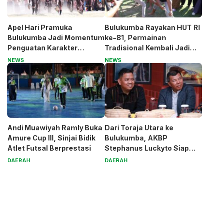
Apel Hari Pramuka
Bulukumba Rayakan HUT RI
Bulukumba Jadi Momentum
ke-81, Permainan
Penguatan Karakter
Tradisional Kembali Jadi
Generasi Muda
Magnet
NEWS
NEWS
Andi Muawiyah Ramly Buka
Dari Toraja Utara ke
Amure Cup III, Sinjai Bidik
Bulukumba, AKBP
Atlet Futsal Berprestasi
Stephanus Luckyto Siap
Jaga Kamtibmas
DAERAH
DAERAH