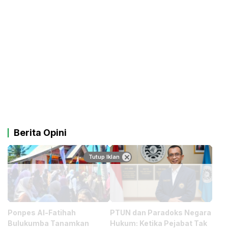
Berita Opini
Tutup Iklan
Ponpes Al-Fatihah
PTUN dan Paradoks Negara
Bulukumba Tanamkan
Hukum: Ketika Pejabat Tak