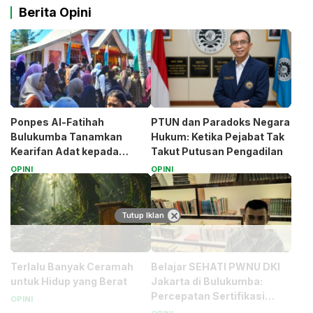
Berita Opini
Ponpes Al-Fatihah
PTUN dan Paradoks Negara
Bulukumba Tanamkan
Hukum: Ketika Pejabat Tak
Kearifan Adat kepada
Takut Putusan Pengadilan
Santri (Bagian 1)
OPINI
OPINI
Tutup Iklan
Terlalu Banyak Ceramah
Belajar SEHATI PWNU DKI
untuk Hidup yang Berat
Jakarta di Bulukumba:
Percepatan Sertifikasi
OPINI
Halal Bagi UMK