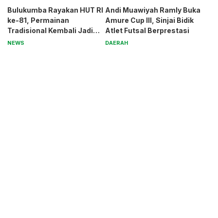
Bulukumba Rayakan HUT RI
Andi Muawiyah Ramly Buka
ke-81, Permainan
Amure Cup III, Sinjai Bidik
Tradisional Kembali Jadi
Atlet Futsal Berprestasi
Magnet
NEWS
DAERAH