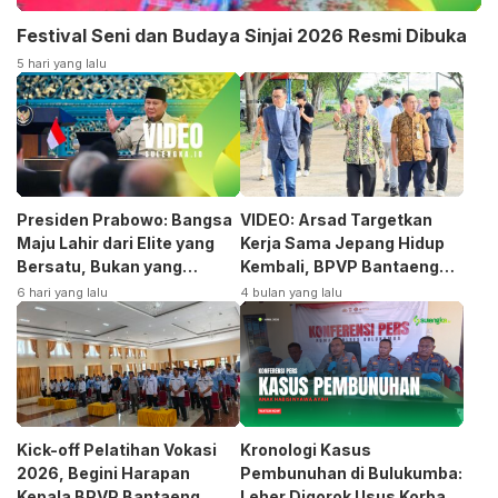
Festival Seni dan Budaya Sinjai 2026 Resmi Dibuka
5 hari yang lalu
Presiden Prabowo: Bangsa
VIDEO: Arsad Targetkan
Maju Lahir dari Elite yang
Kerja Sama Jepang Hidup
Bersatu, Bukan yang
Kembali, BPVP Bantaeng
Terpecah
Siap Bangkitkan Jurusan
6 hari yang lalu
4 bulan yang lalu
Otomotif
Kick-off Pelatihan Vokasi
Kronologi Kasus
2026, Begini Harapan
Pembunuhan di Bulukumba:
Kepala BPVP Bantaeng
Leher Digorok Usus Korban