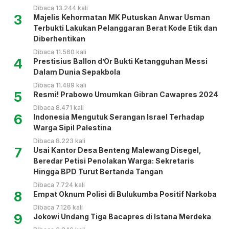
Dibaca 13.244 kali
3
Majelis Kehormatan MK Putuskan Anwar Usman
Terbukti Lakukan Pelanggaran Berat Kode Etik dan
Diberhentikan
Dibaca 11.560 kali
4
Prestisius Ballon d’Or Bukti Ketangguhan Messi
Dalam Dunia Sepakbola
Dibaca 11.489 kali
5
Resmi! Prabowo Umumkan Gibran Cawapres 2024
Dibaca 8.471 kali
6
Indonesia Mengutuk Serangan Israel Terhadap
Warga Sipil Palestina
Dibaca 8.223 kali
7
Usai Kantor Desa Benteng Malewang Disegel,
Beredar Petisi Penolakan Warga: Sekretaris
Hingga BPD Turut Bertanda Tangan
Dibaca 7.724 kali
8
Empat Oknum Polisi di Bulukumba Positif Narkoba
Dibaca 7.126 kali
9
Jokowi Undang Tiga Bacapres di Istana Merdeka