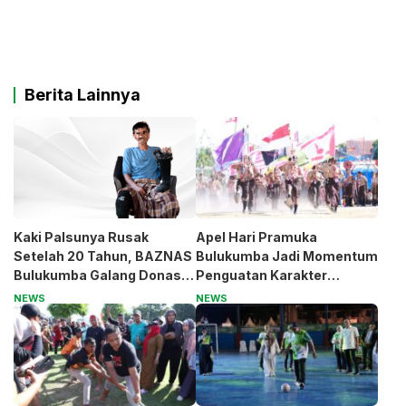
Berita Lainnya
Kaki Palsunya Rusak
Apel Hari Pramuka
Setelah 20 Tahun, BAZNAS
Bulukumba Jadi Momentum
Bulukumba Galang Donasi
Penguatan Karakter
untuk Pak Pardi
Generasi Muda
NEWS
NEWS