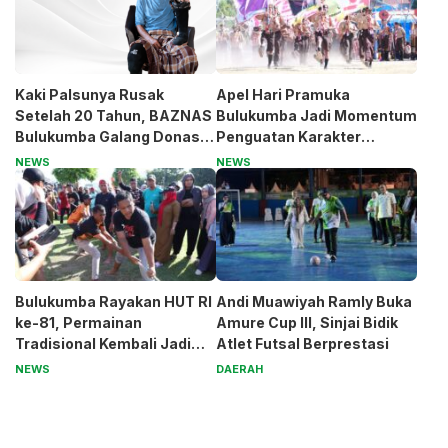
Kaki Palsunya Rusak
Apel Hari Pramuka
Setelah 20 Tahun, BAZNAS
Bulukumba Jadi Momentum
Bulukumba Galang Donasi
Penguatan Karakter
untuk Pak Pardi
Generasi Muda
NEWS
NEWS
Bulukumba Rayakan HUT RI
Andi Muawiyah Ramly Buka
ke-81, Permainan
Amure Cup III, Sinjai Bidik
Tradisional Kembali Jadi
Atlet Futsal Berprestasi
Magnet
NEWS
DAERAH