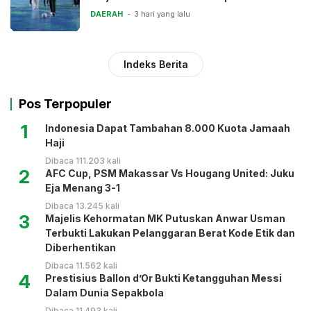
DAERAH
3 hari yang lalu
Indeks Berita
Pos Terpopuler
1
Indonesia Dapat Tambahan 8.000 Kuota Jamaah
Haji
Dibaca 111.203 kali
2
AFC Cup, PSM Makassar Vs Hougang United: Juku
Eja Menang 3-1
Dibaca 13.245 kali
3
Majelis Kehormatan MK Putuskan Anwar Usman
Terbukti Lakukan Pelanggaran Berat Kode Etik dan
Diberhentikan
Dibaca 11.562 kali
4
Prestisius Ballon d’Or Bukti Ketangguhan Messi
Dalam Dunia Sepakbola
Dibaca 11.493 kali