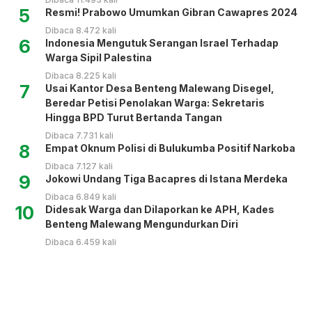
5
Resmi! Prabowo Umumkan Gibran Cawapres 2024
Dibaca 8.472 kali
6
Indonesia Mengutuk Serangan Israel Terhadap
Warga Sipil Palestina
Dibaca 8.225 kali
7
Usai Kantor Desa Benteng Malewang Disegel,
Beredar Petisi Penolakan Warga: Sekretaris
Hingga BPD Turut Bertanda Tangan
Dibaca 7.731 kali
8
Empat Oknum Polisi di Bulukumba Positif Narkoba
Dibaca 7.127 kali
9
Jokowi Undang Tiga Bacapres di Istana Merdeka
Dibaca 6.849 kali
10
Didesak Warga dan Dilaporkan ke APH, Kades
Benteng Malewang Mengundurkan Diri
Dibaca 6.459 kali