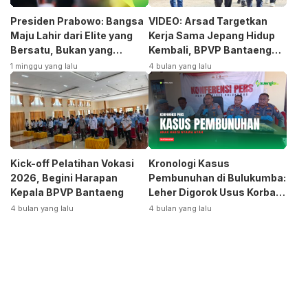
Presiden Prabowo: Bangsa
VIDEO: Arsad Targetkan
Maju Lahir dari Elite yang
Kerja Sama Jepang Hidup
Bersatu, Bukan yang
Kembali, BPVP Bantaeng
Terpecah
Siap Bangkitkan Jurusan
1 minggu yang lalu
4 bulan yang lalu
Otomotif
Kick-off Pelatihan Vokasi
Kronologi Kasus
2026, Begini Harapan
Pembunuhan di Bulukumba:
Kepala BPVP Bantaeng
Leher Digorok Usus Korban
Dikeluarkan
4 bulan yang lalu
4 bulan yang lalu