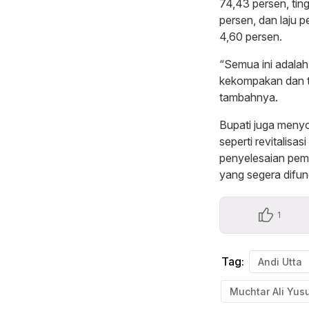
74,43 persen, tin
persen, dan laju 
4,60 persen.
“Semua ini adalah 
kekompakan dan te
tambahnya.
Bupati juga menyo
seperti revitalisa
penyelesaian pem
yang segera difun
1
Tag:
Andi Utta
Muchtar Ali Yus