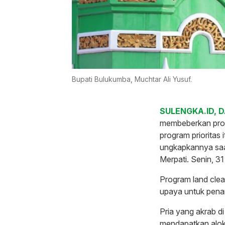
Bupati Bulukumba, Muchtar Ali Yusuf.
SULENGKA.ID, 
membeberkan progr
program prioritas 
ungkapkannya saat
Merpati. Senin, 3
Program land clea
upaya untuk penan
Pria yang akrab d
mendapatkan aloka