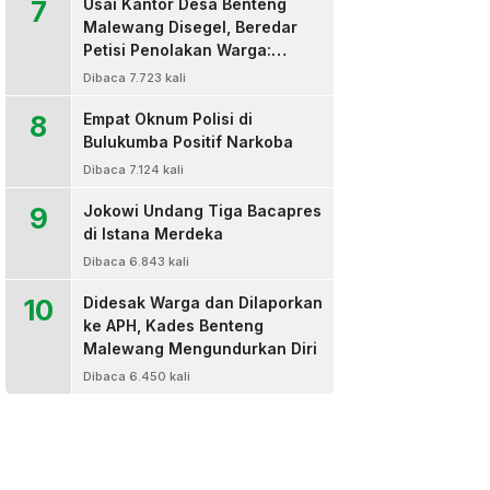
7
Usai Kantor Desa Benteng
Malewang Disegel, Beredar
Petisi Penolakan Warga:
Sekretaris Hingga BPD Turut
Dibaca 7.723 kali
Bertanda Tangan
8
Empat Oknum Polisi di
Bulukumba Positif Narkoba
Dibaca 7.124 kali
9
Jokowi Undang Tiga Bacapres
di Istana Merdeka
Dibaca 6.843 kali
10
Didesak Warga dan Dilaporkan
ke APH, Kades Benteng
Malewang Mengundurkan Diri
Dibaca 6.450 kali