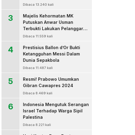
Dibaca 13.240 kali
3
Majelis Kehormatan MK
Putuskan Anwar Usman
Terbukti Lakukan Pelanggaran
Berat Kode Etik dan
Dibaca 11.559 kali
Diberhentikan
4
Prestisius Ballon d’Or Bukti
Ketangguhan Messi Dalam
Dunia Sepakbola
Dibaca 11.487 kali
5
Resmi! Prabowo Umumkan
Gibran Cawapres 2024
Dibaca 8.469 kali
6
Indonesia Mengutuk Serangan
Israel Terhadap Warga Sipil
Palestina
Dibaca 8.221 kali