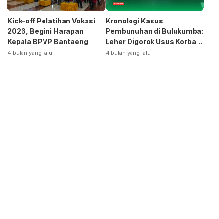
Kick-off Pelatihan Vokasi
Kronologi Kasus
2026, Begini Harapan
Pembunuhan di Bulukumba:
Kepala BPVP Bantaeng
Leher Digorok Usus Korban
Dikeluarkan
4 bulan yang lalu
4 bulan yang lalu