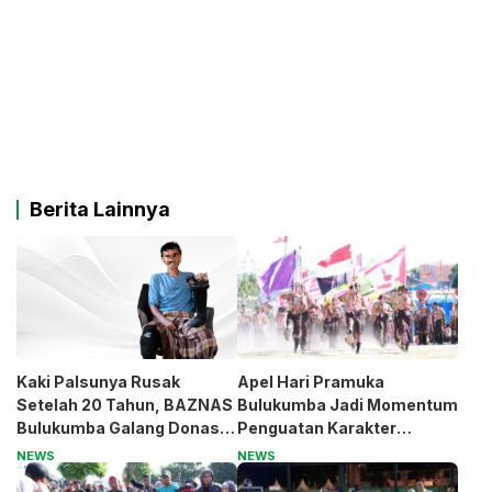
Berita Lainnya
Kaki Palsunya Rusak
Apel Hari Pramuka
Setelah 20 Tahun, BAZNAS
Bulukumba Jadi Momentum
Bulukumba Galang Donasi
Penguatan Karakter
untuk Pak Pardi
Generasi Muda
NEWS
NEWS