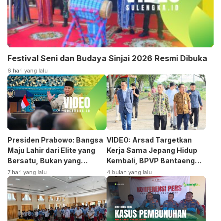
Festival Seni dan Budaya Sinjai 2026 Resmi Dibuka
6 hari yang lalu
Presiden Prabowo: Bangsa
VIDEO: Arsad Targetkan
Maju Lahir dari Elite yang
Kerja Sama Jepang Hidup
Bersatu, Bukan yang
Kembali, BPVP Bantaeng
Terpecah
Siap Bangkitkan Jurusan
7 hari yang lalu
4 bulan yang lalu
Otomotif