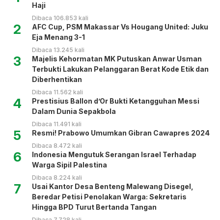
Haji
Dibaca 106.853 kali
2
AFC Cup, PSM Makassar Vs Hougang United: Juku
Eja Menang 3-1
Dibaca 13.245 kali
3
Majelis Kehormatan MK Putuskan Anwar Usman
Terbukti Lakukan Pelanggaran Berat Kode Etik dan
Diberhentikan
Dibaca 11.562 kali
4
Prestisius Ballon d’Or Bukti Ketangguhan Messi
Dalam Dunia Sepakbola
Dibaca 11.491 kali
5
Resmi! Prabowo Umumkan Gibran Cawapres 2024
Dibaca 8.472 kali
6
Indonesia Mengutuk Serangan Israel Terhadap
Warga Sipil Palestina
Dibaca 8.224 kali
7
Usai Kantor Desa Benteng Malewang Disegel,
Beredar Petisi Penolakan Warga: Sekretaris
Hingga BPD Turut Bertanda Tangan
Dibaca 7.728 kali