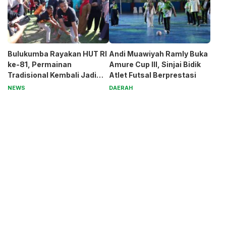
Bulukumba Rayakan HUT RI
Andi Muawiyah Ramly Buka
ke-81, Permainan
Amure Cup III, Sinjai Bidik
Tradisional Kembali Jadi
Atlet Futsal Berprestasi
Magnet
NEWS
DAERAH