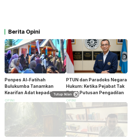
Berita Opini
Ponpes Al-Fatihah
PTUN dan Paradoks Negara
Bulukumba Tanamkan
Hukum: Ketika Pejabat Tak
Kearifan Adat kepada
Takut Putusan Pengadilan
Tutup Iklan
Santri (Bagian 1)
OPINI
OPINI