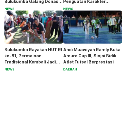
Bulukumba Galang Donasi
Penguatan Karakter
untuk Pak Pardi
Generasi Muda
NEWS
NEWS
Bulukumba Rayakan HUT RI
Andi Muawiyah Ramly Buka
ke-81, Permainan
Amure Cup III, Sinjai Bidik
Tradisional Kembali Jadi
Atlet Futsal Berprestasi
Magnet
NEWS
DAERAH