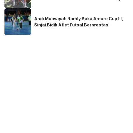
Andi Muawiyah Ramly Buka Amure Cup III,
Sinjai Bidik Atlet Futsal Berprestasi