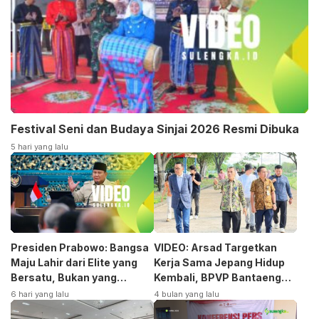
Festival Seni dan Budaya Sinjai 2026 Resmi Dibuka
5 hari yang lalu
Presiden Prabowo: Bangsa
VIDEO: Arsad Targetkan
Maju Lahir dari Elite yang
Kerja Sama Jepang Hidup
Bersatu, Bukan yang
Kembali, BPVP Bantaeng
Terpecah
Siap Bangkitkan Jurusan
6 hari yang lalu
4 bulan yang lalu
Otomotif