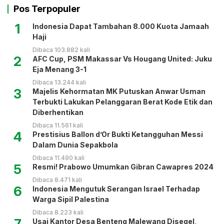
Pos Terpopuler
1
Indonesia Dapat Tambahan 8.000 Kuota Jamaah
Haji
Dibaca 103.882 kali
2
AFC Cup, PSM Makassar Vs Hougang United: Juku
Eja Menang 3-1
Dibaca 13.244 kali
3
Majelis Kehormatan MK Putuskan Anwar Usman
Terbukti Lakukan Pelanggaran Berat Kode Etik dan
Diberhentikan
Dibaca 11.561 kali
4
Prestisius Ballon d’Or Bukti Ketangguhan Messi
Dalam Dunia Sepakbola
Dibaca 11.490 kali
5
Resmi! Prabowo Umumkan Gibran Cawapres 2024
Dibaca 8.471 kali
6
Indonesia Mengutuk Serangan Israel Terhadap
Warga Sipil Palestina
Dibaca 8.223 kali
7
Usai Kantor Desa Benteng Malewang Disegel,