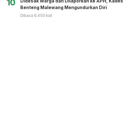
10
Didesak Warga dan Dilaporkan ke APH, Kades
Benteng Malewang Mengundurkan Diri
Dibaca 6.450 kali