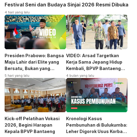
Festival Seni dan Budaya Sinjai 2026 Resmi Dibuka
4 hari yang lalu
Presiden Prabowo: Bangsa
VIDEO: Arsad Targetkan
Maju Lahir dari Elite yang
Kerja Sama Jepang Hidup
Bersatu, Bukan yang
Kembali, BPVP Bantaeng
Terpecah
Siap Bangkitkan Jurusan
5 hari yang lalu
4 bulan yang lalu
Otomotif
Kick-off Pelatihan Vokasi
Kronologi Kasus
2026, Begini Harapan
Pembunuhan di Bulukumba:
Kepala BPVP Bantaeng
Leher Digorok Usus Korban