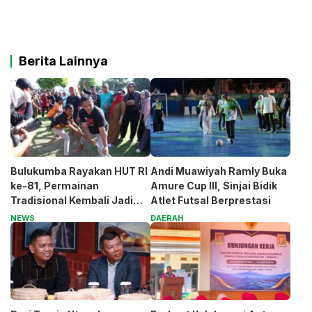
Berita Lainnya
Bulukumba Rayakan HUT RI
Andi Muawiyah Ramly Buka
ke-81, Permainan
Amure Cup III, Sinjai Bidik
Tradisional Kembali Jadi
Atlet Futsal Berprestasi
Magnet
NEWS
DAERAH