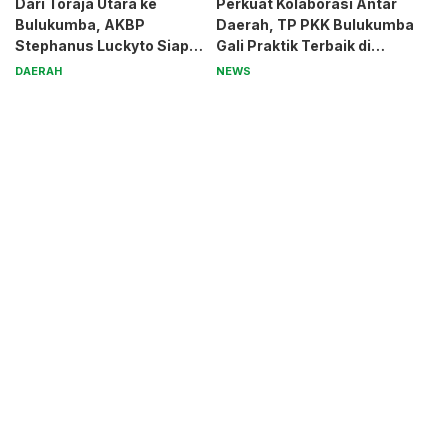
Dari Toraja Utara ke
Perkuat Kolaborasi Antar
Bulukumba, AKBP
Daerah, TP PKK Bulukumba
Stephanus Luckyto Siap
Gali Praktik Terbaik di
Jaga Kamtibmas
Kabupaten Malang
DAERAH
NEWS