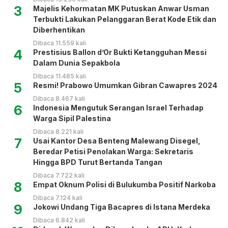
3
Majelis Kehormatan MK Putuskan Anwar Usman
Terbukti Lakukan Pelanggaran Berat Kode Etik dan
Diberhentikan
Dibaca 11.559 kali
4
Prestisius Ballon d’Or Bukti Ketangguhan Messi
Dalam Dunia Sepakbola
Dibaca 11.485 kali
5
Resmi! Prabowo Umumkan Gibran Cawapres 2024
Dibaca 8.467 kali
6
Indonesia Mengutuk Serangan Israel Terhadap
Warga Sipil Palestina
Dibaca 8.221 kali
7
Usai Kantor Desa Benteng Malewang Disegel,
Beredar Petisi Penolakan Warga: Sekretaris
Hingga BPD Turut Bertanda Tangan
Dibaca 7.722 kali
8
Empat Oknum Polisi di Bulukumba Positif Narkoba
Dibaca 7.124 kali
9
Jokowi Undang Tiga Bacapres di Istana Merdeka
Dibaca 6.842 kali