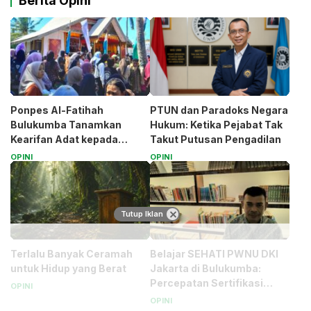
Berita Opini
Ponpes Al-Fatihah
PTUN dan Paradoks Negara
Bulukumba Tanamkan
Hukum: Ketika Pejabat Tak
Kearifan Adat kepada
Takut Putusan Pengadilan
Santri (Bagian 1)
OPINI
OPINI
Tutup Iklan
Terlalu Banyak Ceramah
Belajar SEHATI PWNU DKI
untuk Hidup yang Berat
Jakarta di Bulukumba:
Percepatan Sertifikasi
OPINI
Halal Bagi UMK
OPINI