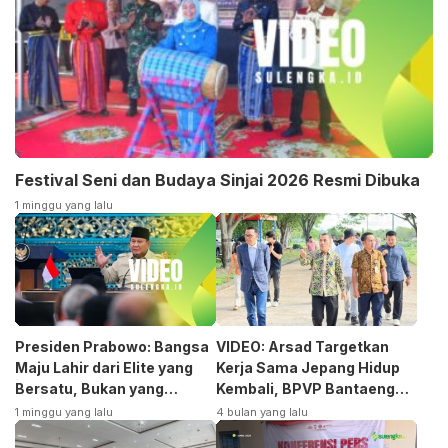
Festival Seni dan Budaya Sinjai 2026 Resmi Dibuka
1 minggu yang lalu
Presiden Prabowo: Bangsa
VIDEO: Arsad Targetkan
Maju Lahir dari Elite yang
Kerja Sama Jepang Hidup
Bersatu, Bukan yang
Kembali, BPVP Bantaeng
Terpecah
Siap Bangkitkan Jurusan
1 minggu yang lalu
4 bulan yang lalu
Otomotif