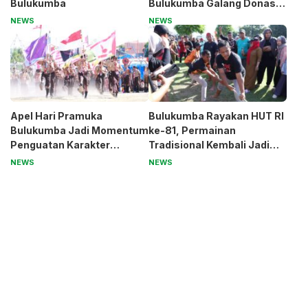
Bulukumba
Bulukumba Galang Donasi
untuk Pak Pardi
NEWS
NEWS
Apel Hari Pramuka
Bulukumba Rayakan HUT RI
Bulukumba Jadi Momentum
ke-81, Permainan
Penguatan Karakter
Tradisional Kembali Jadi
Generasi Muda
Magnet
NEWS
NEWS