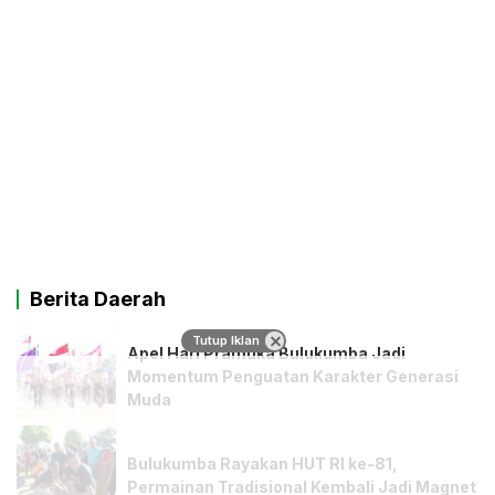
Berita Daerah
Tutup Iklan
Apel Hari Pramuka Bulukumba Jadi
Momentum Penguatan Karakter Generasi
Muda
Bulukumba Rayakan HUT RI ke-81,
Permainan Tradisional Kembali Jadi Magnet