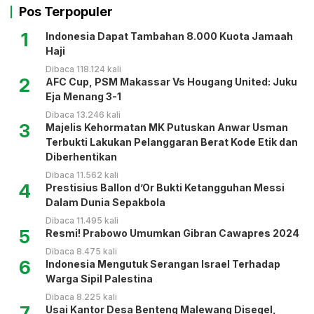
Pos Terpopuler
1
Indonesia Dapat Tambahan 8.000 Kuota Jamaah
Haji
Dibaca 118.124 kali
2
AFC Cup, PSM Makassar Vs Hougang United: Juku
Eja Menang 3-1
Dibaca 13.246 kali
3
Majelis Kehormatan MK Putuskan Anwar Usman
Terbukti Lakukan Pelanggaran Berat Kode Etik dan
Diberhentikan
Dibaca 11.562 kali
4
Prestisius Ballon d’Or Bukti Ketangguhan Messi
Dalam Dunia Sepakbola
Dibaca 11.495 kali
5
Resmi! Prabowo Umumkan Gibran Cawapres 2024
Dibaca 8.475 kali
6
Indonesia Mengutuk Serangan Israel Terhadap
Warga Sipil Palestina
Dibaca 8.225 kali
7
Usai Kantor Desa Benteng Malewang Disegel,