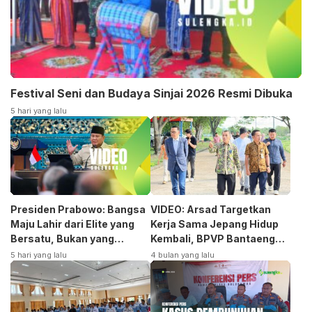
Festival Seni dan Budaya Sinjai 2026 Resmi Dibuka
5 hari yang lalu
Presiden Prabowo: Bangsa
VIDEO: Arsad Targetkan
Maju Lahir dari Elite yang
Kerja Sama Jepang Hidup
Bersatu, Bukan yang
Kembali, BPVP Bantaeng
Terpecah
Siap Bangkitkan Jurusan
5 hari yang lalu
4 bulan yang lalu
Otomotif