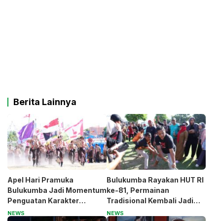
Berita Lainnya
Apel Hari Pramuka
Bulukumba Rayakan HUT RI
Bulukumba Jadi Momentum
ke-81, Permainan
Penguatan Karakter
Tradisional Kembali Jadi
Generasi Muda
Magnet
NEWS
NEWS