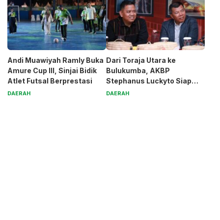
Andi Muawiyah Ramly Buka
Dari Toraja Utara ke
Amure Cup III, Sinjai Bidik
Bulukumba, AKBP
Atlet Futsal Berprestasi
Stephanus Luckyto Siap
Jaga Kamtibmas
DAERAH
DAERAH