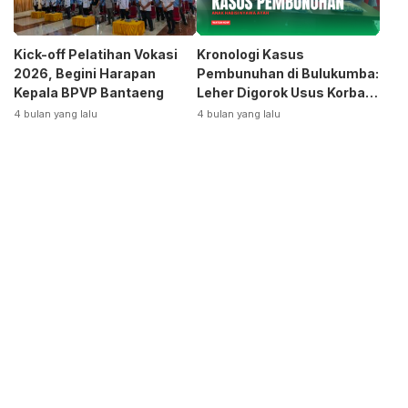
Kick-off Pelatihan Vokasi
Kronologi Kasus
2026, Begini Harapan
Pembunuhan di Bulukumba:
Kepala BPVP Bantaeng
Leher Digorok Usus Korban
Dikeluarkan
4 bulan yang lalu
4 bulan yang lalu