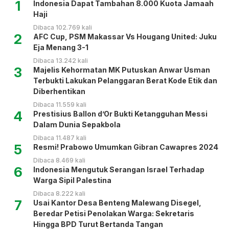
1
Indonesia Dapat Tambahan 8.000 Kuota Jamaah
Haji
Dibaca 102.769 kali
2
AFC Cup, PSM Makassar Vs Hougang United: Juku
Eja Menang 3-1
Dibaca 13.242 kali
3
Majelis Kehormatan MK Putuskan Anwar Usman
Terbukti Lakukan Pelanggaran Berat Kode Etik dan
Diberhentikan
Dibaca 11.559 kali
4
Prestisius Ballon d’Or Bukti Ketangguhan Messi
Dalam Dunia Sepakbola
Dibaca 11.487 kali
5
Resmi! Prabowo Umumkan Gibran Cawapres 2024
Dibaca 8.469 kali
6
Indonesia Mengutuk Serangan Israel Terhadap
Warga Sipil Palestina
Dibaca 8.222 kali
7
Usai Kantor Desa Benteng Malewang Disegel,
Beredar Petisi Penolakan Warga: Sekretaris
Hingga BPD Turut Bertanda Tangan