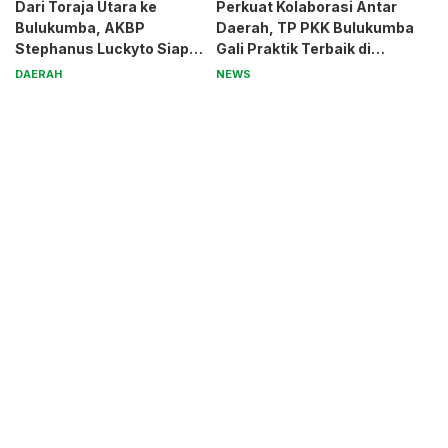
Dari Toraja Utara ke
Perkuat Kolaborasi Antar
Bulukumba, AKBP
Daerah, TP PKK Bulukumba
Stephanus Luckyto Siap
Gali Praktik Terbaik di
Jaga Kamtibmas
Kabupaten Malang
DAERAH
NEWS