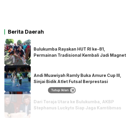
Berita Daerah
Bulukumba Rayakan HUT RI ke-81,
Permainan Tradisional Kembali Jadi Magnet
Andi Muawiyah Ramly Buka Amure Cup III,
Sinjai Bidik Atlet Futsal Berprestasi
Tutup Iklan
Dari Toraja Utara ke Bulukumba, AKBP
Stephanus Luckyto Siap Jaga Kamtibmas