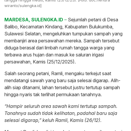
tangga hingga medis, kamis (25/12/25). [Foto: doc.hendra
wiranto/sulengka.id]
MARDESA, SULENGKA.ID
–
Sejumlah petani di Desa
Balibo, Kecamatan Kindang, Kabupaten Bulukumba,
Sulawesi Selatan, mengeluhkan tumpukan sampah yang
membanjiri area persawahan mereka. Sampah tersebut
diduga berasal dari limbah rumah tangga warga yang
terbawa arus hujan dan masuk ke saluran irigasi
persawahan, Kamis (25/12/2025).
Salah seorang petani, Ramli, mengaku terkejut saat
mendatangi sawah yang baru saja selesai digarap. Alih-
alih siap ditanami, lahan tersebut justru tertutup sampah
hingga nyaris tak terlihat permukaan tanahnya.
“Hampir seluruh area sawah kami tertutup sampah.
Tanahnya sudah tidak kelihatan, padahal baru saja
selesai digarap,” keluh Ramli, Kamis (26/12).