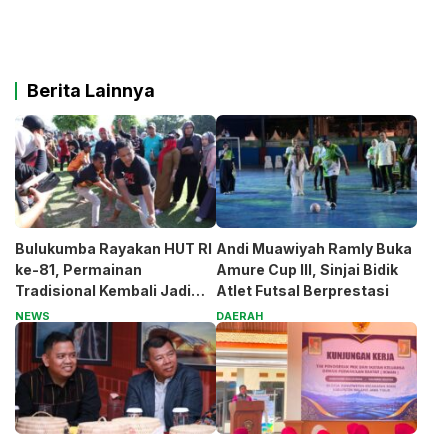
Berita Lainnya
Bulukumba Rayakan HUT RI
Andi Muawiyah Ramly Buka
ke-81, Permainan
Amure Cup III, Sinjai Bidik
Tradisional Kembali Jadi
Atlet Futsal Berprestasi
Magnet
NEWS
DAERAH