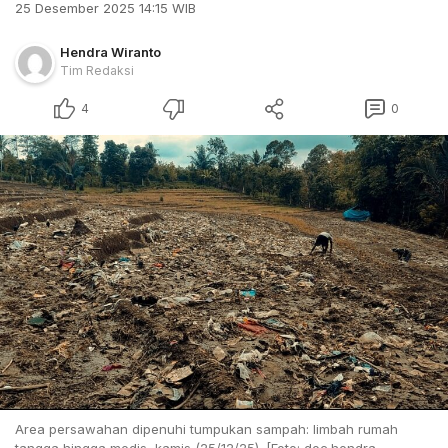
25 Desember 2025 14:15 WIB
Hendra Wiranto
Tim Redaksi
4
0
Area persawahan dipenuhi tumpukan sampah: limbah rumah