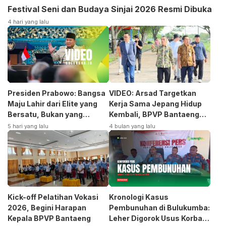
Festival Seni dan Budaya Sinjai 2026 Resmi Dibuka
4 hari yang lalu
Presiden Prabowo: Bangsa
VIDEO: Arsad Targetkan
Maju Lahir dari Elite yang
Kerja Sama Jepang Hidup
Bersatu, Bukan yang
Kembali, BPVP Bantaeng
Terpecah
Siap Bangkitkan Jurusan
5 hari yang lalu
4 bulan yang lalu
Otomotif
Kick-off Pelatihan Vokasi
Kronologi Kasus
2026, Begini Harapan
Pembunuhan di Bulukumba:
Kepala BPVP Bantaeng
Leher Digorok Usus Korban