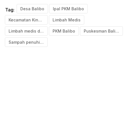
Desa Balibo
Ipal PKM Balibo
Tag:
Kecamatan Kindang
Limbah Medis
Limbah medis ditemukan pada tumpukan sampah
PKM Balibo
Puskesman Balibo
Sampah penuhi sawah di Bulukumba