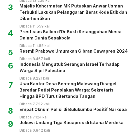
Dibaca 13.239 kali
3
Majelis Kehormatan MK Putuskan Anwar Usman
Terbukti Lakukan Pelanggaran Berat Kode Etik dan
Diberhentikan
Dibaca 11.559 kali
4
Prestisius Ballon d’Or Bukti Ketangguhan Messi
Dalam Dunia Sepakbola
Dibaca 11.485 kali
5
Resmi! Prabowo Umumkan Gibran Cawapres 2024
Dibaca 8.467 kali
6
Indonesia Mengutuk Serangan Israel Terhadap
Warga Sipil Palestina
Dibaca 8.221 kali
7
Usai Kantor Desa Benteng Malewang Disegel,
Beredar Petisi Penolakan Warga: Sekretaris
Hingga BPD Turut Bertanda Tangan
Dibaca 7.722 kali
8
Empat Oknum Polisi di Bulukumba Positif Narkoba
Dibaca 7.124 kali
9
Jokowi Undang Tiga Bacapres di Istana Merdeka
Dibaca 6.842 kali