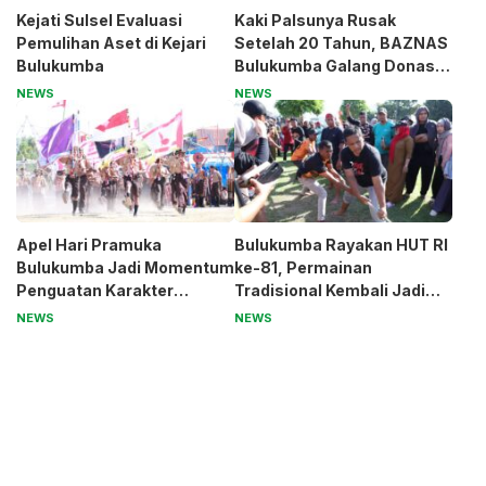
Kejati Sulsel Evaluasi
Kaki Palsunya Rusak
Pemulihan Aset di Kejari
Setelah 20 Tahun, BAZNAS
Bulukumba
Bulukumba Galang Donasi
untuk Pak Pardi
NEWS
NEWS
Apel Hari Pramuka
Bulukumba Rayakan HUT RI
Bulukumba Jadi Momentum
ke-81, Permainan
Penguatan Karakter
Tradisional Kembali Jadi
Generasi Muda
Magnet
NEWS
NEWS