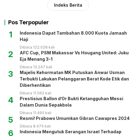
Indeks Berita
Pos Terpopuler
1
Indonesia Dapat Tambahan 8.000 Kuota Jamaah
Haji
Dibaca 122.028 kali
2
AFC Cup, PSM Makassar Vs Hougang United: Juku
Eja Menang 3-1
Dibaca 13.247 kali
3
Majelis Kehormatan MK Putuskan Anwar Usman
Terbukti Lakukan Pelanggaran Berat Kode Etik dan
Diberhentikan
Dibaca 11.562 kali
4
Prestisius Ballon d’Or Bukti Ketangguhan Messi
Dalam Dunia Sepakbola
Dibaca 11.495 kali
5
Resmi! Prabowo Umumkan Gibran Cawapres 2024
Dibaca 8.475 kali
6
Indonesia Mengutuk Serangan Israel Terhadap