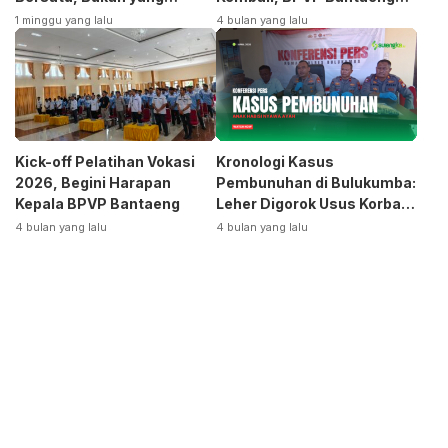
Terpecah
Siap Bangkitkan Jurusan
1 minggu yang lalu
4 bulan yang lalu
Otomotif
Kick-off Pelatihan Vokasi
Kronologi Kasus
2026, Begini Harapan
Pembunuhan di Bulukumba:
Kepala BPVP Bantaeng
Leher Digorok Usus Korban
Dikeluarkan
4 bulan yang lalu
4 bulan yang lalu