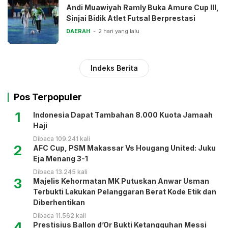
Andi Muawiyah Ramly Buka Amure Cup III,
Sinjai Bidik Atlet Futsal Berprestasi
DAERAH
2 hari yang lalu
Indeks Berita
Pos Terpopuler
1
Indonesia Dapat Tambahan 8.000 Kuota Jamaah
Haji
Dibaca 109.241 kali
2
AFC Cup, PSM Makassar Vs Hougang United: Juku
Eja Menang 3-1
Dibaca 13.245 kali
3
Majelis Kehormatan MK Putuskan Anwar Usman
Terbukti Lakukan Pelanggaran Berat Kode Etik dan
Diberhentikan
Dibaca 11.562 kali
4
Prestisius Ballon d’Or Bukti Ketangguhan Messi