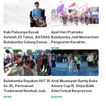
Kaki Palsunya Rusak
Apel Hari Pramuka
Setelah 20 Tahun, BAZNAS
Bulukumba Jadi Momentum
Bulukumba Galang Donasi
Penguatan Karakter
untuk Pak Pardi
Generasi Muda
NEWS
NEWS
Bulukumba Rayakan HUT RI
Andi Muawiyah Ramly Buka
ke-81, Permainan
Amure Cup III, Sinjai Bidik
Tradisional Kembali Jadi
Atlet Futsal Berprestasi
Magnet
NEWS
DAERAH