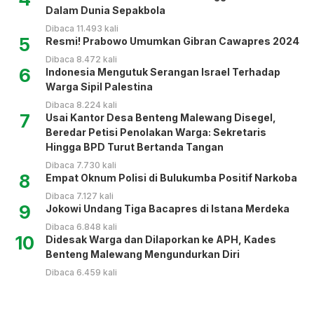
Dalam Dunia Sepakbola
Dibaca 11.493 kali
5
Resmi! Prabowo Umumkan Gibran Cawapres 2024
Dibaca 8.472 kali
6
Indonesia Mengutuk Serangan Israel Terhadap
Warga Sipil Palestina
Dibaca 8.224 kali
7
Usai Kantor Desa Benteng Malewang Disegel,
Beredar Petisi Penolakan Warga: Sekretaris
Hingga BPD Turut Bertanda Tangan
Dibaca 7.730 kali
8
Empat Oknum Polisi di Bulukumba Positif Narkoba
Dibaca 7.127 kali
9
Jokowi Undang Tiga Bacapres di Istana Merdeka
Dibaca 6.848 kali
10
Didesak Warga dan Dilaporkan ke APH, Kades
Benteng Malewang Mengundurkan Diri
Dibaca 6.459 kali