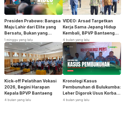
Presiden Prabowo: Bangsa
VIDEO: Arsad Targetkan
Maju Lahir dari Elite yang
Kerja Sama Jepang Hidup
Bersatu, Bukan yang
Kembali, BPVP Bantaeng
Terpecah
Siap Bangkitkan Jurusan
1 minggu yang lalu
4 bulan yang lalu
Otomotif
Kick-off Pelatihan Vokasi
Kronologi Kasus
2026, Begini Harapan
Pembunuhan di Bulukumba:
Kepala BPVP Bantaeng
Leher Digorok Usus Korban
Dikeluarkan
4 bulan yang lalu
4 bulan yang lalu