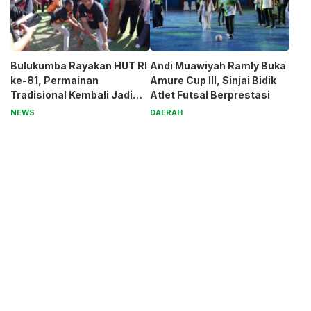
Bulukumba Rayakan HUT RI
Andi Muawiyah Ramly Buka
ke-81, Permainan
Amure Cup III, Sinjai Bidik
Tradisional Kembali Jadi
Atlet Futsal Berprestasi
Magnet
NEWS
DAERAH