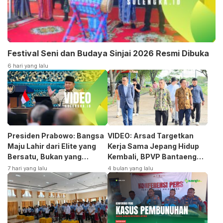
Festival Seni dan Budaya Sinjai 2026 Resmi Dibuka
6 hari yang lalu
Presiden Prabowo: Bangsa
VIDEO: Arsad Targetkan
Maju Lahir dari Elite yang
Kerja Sama Jepang Hidup
Bersatu, Bukan yang
Kembali, BPVP Bantaeng
Terpecah
Siap Bangkitkan Jurusan
7 hari yang lalu
4 bulan yang lalu
Otomotif