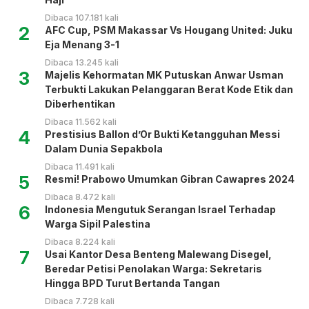
Dibaca 107.181 kali
2
AFC Cup, PSM Makassar Vs Hougang United: Juku
Eja Menang 3-1
Dibaca 13.245 kali
3
Majelis Kehormatan MK Putuskan Anwar Usman
Terbukti Lakukan Pelanggaran Berat Kode Etik dan
Diberhentikan
Dibaca 11.562 kali
4
Prestisius Ballon d’Or Bukti Ketangguhan Messi
Dalam Dunia Sepakbola
Dibaca 11.491 kali
5
Resmi! Prabowo Umumkan Gibran Cawapres 2024
Dibaca 8.472 kali
6
Indonesia Mengutuk Serangan Israel Terhadap
Warga Sipil Palestina
Dibaca 8.224 kali
7
Usai Kantor Desa Benteng Malewang Disegel,
Beredar Petisi Penolakan Warga: Sekretaris
Hingga BPD Turut Bertanda Tangan
Dibaca 7.728 kali