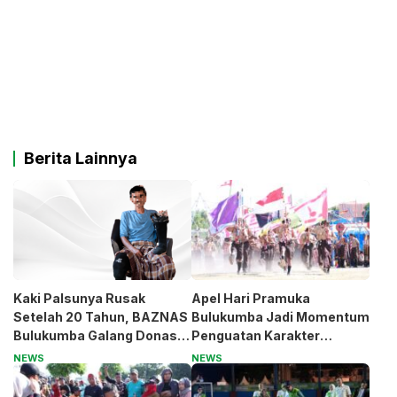
Berita Lainnya
Kaki Palsunya Rusak
Apel Hari Pramuka
Setelah 20 Tahun, BAZNAS
Bulukumba Jadi Momentum
Bulukumba Galang Donasi
Penguatan Karakter
untuk Pak Pardi
Generasi Muda
NEWS
NEWS