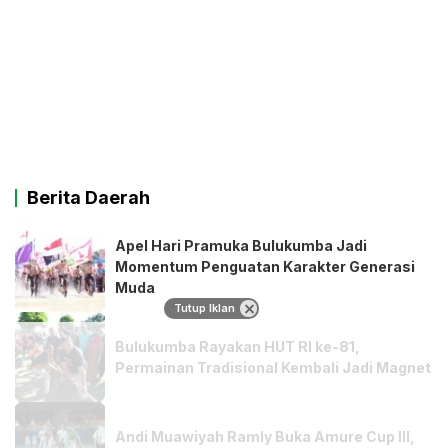
Berita Daerah
Apel Hari Pramuka Bulukumba Jadi
Momentum Penguatan Karakter Generasi
Muda
Tutup Iklan
Bulukumba Rayakan HUT RI ke-81,
Permainan Tradisional Kembali Jadi Magnet
Andi Muawiyah Ramly Buka Amure Cup III,