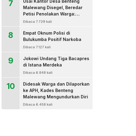
7
Usai Kantor Desa Benteng
Malewang Disegel, Beredar
Petisi Penolakan Warga:
Sekretaris Hingga BPD Turut
Dibaca 7.729 kali
Bertanda Tangan
8
Empat Oknum Polisi di
Bulukumba Positif Narkoba
Dibaca 7.127 kali
9
Jokowi Undang Tiga Bacapres
di Istana Merdeka
Dibaca 6.848 kali
10
Didesak Warga dan Dilaporkan
ke APH, Kades Benteng
Malewang Mengundurkan Diri
Dibaca 6.458 kali