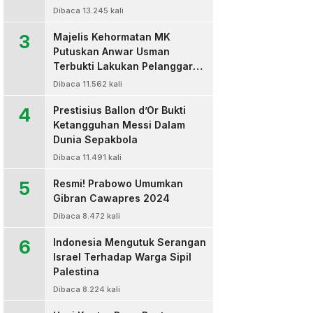
Dibaca 13.245 kali
3
Majelis Kehormatan MK
Putuskan Anwar Usman
Terbukti Lakukan Pelanggaran
Berat Kode Etik dan
Dibaca 11.562 kali
Diberhentikan
4
Prestisius Ballon d’Or Bukti
Ketangguhan Messi Dalam
Dunia Sepakbola
Dibaca 11.491 kali
5
Resmi! Prabowo Umumkan
Gibran Cawapres 2024
Dibaca 8.472 kali
6
Indonesia Mengutuk Serangan
Israel Terhadap Warga Sipil
Palestina
Dibaca 8.224 kali