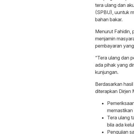
tera ulang dan ak
(SPBU), uuntuk m
bahan bakar.
Menurut Fahidin, 
menjamin masyara
pembayaran yang 
“Tera ulang dan pe
ada pihak yang di
kunjungan.
Berdasarkan hasi
diterapkan Dirjen
Pemeriksaan 
memastikan a
Tera ulang t
bila ada kel
Pengujian s