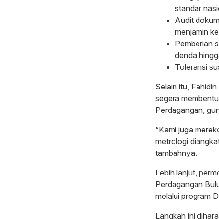
standar nasi
Audit dokume
menjamin ke
Pemberian s
denda hingg
Toleransi su
Selain itu, Fahi
segera membentuk
Perdagangan, gun
“Kami juga mereko
metrologi diangka
tambahnya.
Lebih lanjut, per
Perdagangan Bulu
melalui program Di
Langkah ini dihar