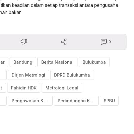
kan keadilan dalam setiap transaksi antara pengusaha
an bakar.
0
ar
Bandung
Berita Nasional
Bulukumba
an
Dirjen Metrologi
DPRD Bulukumba
t
Fahidin HDK
Metrologi Legal
ah
Pengawasan SPBU
Perlindungan Konsumen
SPBU