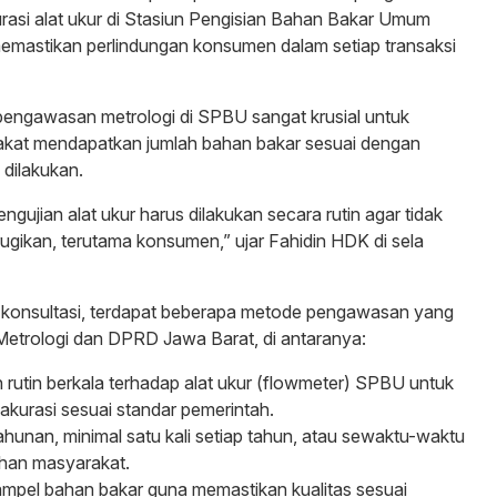
urasi alat ukur di Stasiun Pengisian Bahan Bakar Umum
emastikan perlindungan konsumen dalam setiap transaksi
pengawasan metrologi di SPBU sangat krusial untuk
kat mendapatkan jumlah bahan bakar sesuai dengan
dilakukan.
ngujian alat ukur harus dilakukan secara rutin agar tidak
rugikan, terutama konsumen,” ujar Fahidin HDK di sela
l konsultasi, terdapat beberapa metode pengawasan yang
 Metrologi dan DPRD Jawa Barat, di antaranya:
rutin berkala terhadap alat ukur (flowmeter) SPBU untuk
kurasi sesuai standar pemerintah.
ahunan, minimal satu kali setiap tahun, atau sewaktu-waktu
uhan masyarakat.
ampel bahan bakar guna memastikan kualitas sesuai