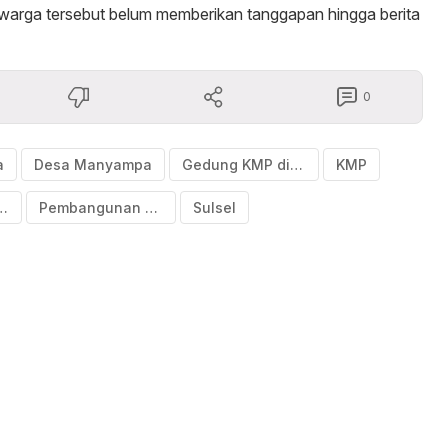
 warga tersebut belum memberikan tanggapan hingga berita
0
a
Desa Manyampa
Gedung KMP didirikan diatas lapangan sepak bola
KMP
i Merah Putih
Pembangunan Kantor Koperasi Merah Putih ditolak warga
Sulsel