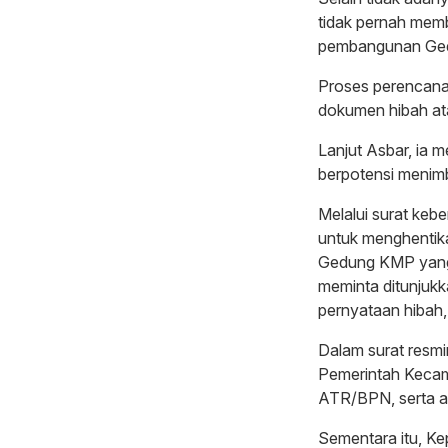
tidak pernah mem
pembangunan Gedu
Proses perencanaan
dokumen hibah at
Lanjut Asbar, ia
berpotensi menimbu
Melalui surat ke
untuk menghentik
Gedung KMP yang 
meminta ditunjukk
pernyataan hibah, 
Dalam surat resm
Pemerintah Kecam
ATR/BPN, serta a
Sementara itu, K