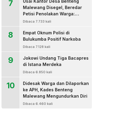
7
Usai Kantor Desa Benteng
Malewang Disegel, Beredar
Petisi Penolakan Warga:
Sekretaris Hingga BPD Turut
Dibaca 7.733 kali
Bertanda Tangan
8
Empat Oknum Polisi di
Bulukumba Positif Narkoba
Dibaca 7.128 kali
9
Jokowi Undang Tiga Bacapres
di Istana Merdeka
Dibaca 6.850 kali
10
Didesak Warga dan Dilaporkan
ke APH, Kades Benteng
Malewang Mengundurkan Diri
Dibaca 6.460 kali