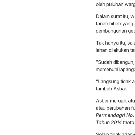
oleh puluhan wa
Dalam surat itu,
tanah hibah yang 
pembangunan ge
Tak hanya itu, sa
lahan dilakukan 
“Sudah dibangun,
memenuhi lapangan
“Langsung tidak ad
tambah Asbar.
Asbar merujuk at
atau perubahan fu
Permendagri No. 
Tahun 2014 tent
Selain tidak ada