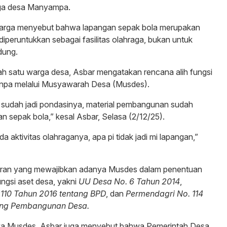
rga desa Manyampa.
 warga menyebut bahwa lapangan sepak bola merupakan
diperuntukkan sebagai fasilitas olahraga, bukan untuk
dung.
lah satu warga desa, Asbar mengatakan rencana alih fungsi
tanpa melalui Musyawarah Desa (Musdes).
 sudah jadi pondasinya, material pembangunan sudah
 sepak bola,” kesal Asbar, Selasa (2/12/25).
a aktivitas olahraganya, apa pi tidak jadi mi lapangan,”
uran yang mewajibkan adanya Musdes dalam penentuan
ngsi aset desa, yakni
UU Desa No. 6 Tahun 2014
,
110 Tahun 2016 tentang BPD
, dan
Permendagri No. 114
ang Pembangunan Desa.
nya Musdes, Asbar juga menyebut bahwa Pemerintah Desa