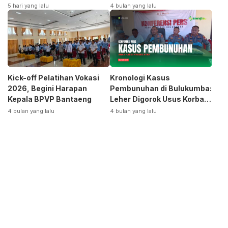
Terpecah
Siap Bangkitkan Jurusan
5 hari yang lalu
4 bulan yang lalu
Otomotif
Kick-off Pelatihan Vokasi
Kronologi Kasus
2026, Begini Harapan
Pembunuhan di Bulukumba:
Kepala BPVP Bantaeng
Leher Digorok Usus Korban
Dikeluarkan
4 bulan yang lalu
4 bulan yang lalu