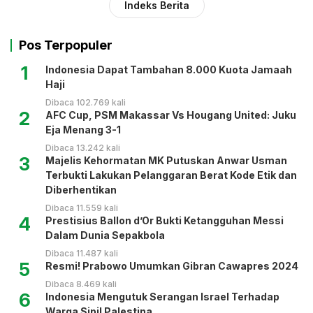
Indeks Berita
Pos Terpopuler
1
Indonesia Dapat Tambahan 8.000 Kuota Jamaah
Haji
Dibaca 102.769 kali
2
AFC Cup, PSM Makassar Vs Hougang United: Juku
Eja Menang 3-1
Dibaca 13.242 kali
3
Majelis Kehormatan MK Putuskan Anwar Usman
Terbukti Lakukan Pelanggaran Berat Kode Etik dan
Diberhentikan
Dibaca 11.559 kali
4
Prestisius Ballon d’Or Bukti Ketangguhan Messi
Dalam Dunia Sepakbola
Dibaca 11.487 kali
5
Resmi! Prabowo Umumkan Gibran Cawapres 2024
Dibaca 8.469 kali
6
Indonesia Mengutuk Serangan Israel Terhadap
Warga Sipil Palestina