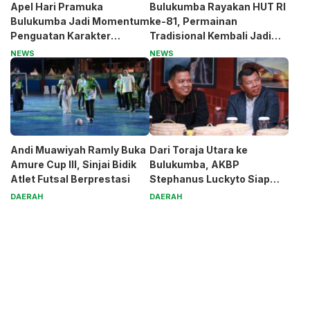
Apel Hari Pramuka
Bulukumba Rayakan HUT RI
Bulukumba Jadi Momentum
ke-81, Permainan
Penguatan Karakter
Tradisional Kembali Jadi
Generasi Muda
Magnet
NEWS
NEWS
Andi Muawiyah Ramly Buka
Dari Toraja Utara ke
Amure Cup III, Sinjai Bidik
Bulukumba, AKBP
Atlet Futsal Berprestasi
Stephanus Luckyto Siap
Jaga Kamtibmas
DAERAH
DAERAH