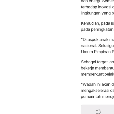
dan energi. Semen
terhadap inovasi d
lingkungan yang b
Kemudian, pada is
pada peningkatan k
“Di aspek anak mu
nasional. Sekalig
Umum Pimpinan Pu
Sebagai target ja
bekerja membantu
memperkuat pelak
“Wadah ini akan 
mengakselerasi d
pemerintah menuj