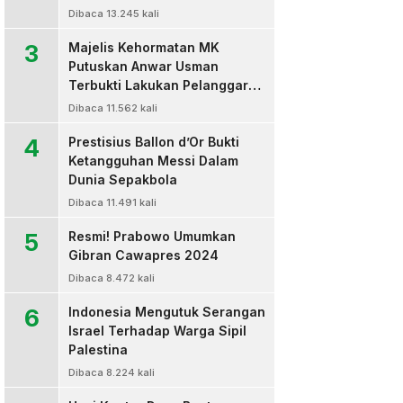
Dibaca 13.245 kali
3
Majelis Kehormatan MK
Putuskan Anwar Usman
Terbukti Lakukan Pelanggaran
Berat Kode Etik dan
Dibaca 11.562 kali
Diberhentikan
4
Prestisius Ballon d’Or Bukti
Ketangguhan Messi Dalam
Dunia Sepakbola
Dibaca 11.491 kali
5
Resmi! Prabowo Umumkan
Gibran Cawapres 2024
Dibaca 8.472 kali
6
Indonesia Mengutuk Serangan
Israel Terhadap Warga Sipil
Palestina
Dibaca 8.224 kali