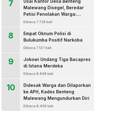
7
Usai Kantor Desa Benteng
Malewang Disegel, Beredar
Petisi Penolakan Warga:
Sekretaris Hingga BPD Turut
Dibaca 7.728 kali
Bertanda Tangan
8
Empat Oknum Polisi di
Bulukumba Positif Narkoba
Dibaca 7.127 kali
9
Jokowi Undang Tiga Bacapres
di Istana Merdeka
Dibaca 6.848 kali
10
Didesak Warga dan Dilaporkan
ke APH, Kades Benteng
Malewang Mengundurkan Diri
Dibaca 6.458 kali