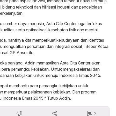
tara pada aspek inovasi, lembaga tersebut bakal terfokus
i bidang teknologi dan hilirisasi industri dan pengelolaan
erkelanjutan.
u sumber daya manusia, Asta Cita Center juga terfokus
ualitas serta optimalisasi kesehatan fisik dan mental.
da, nantinya kita memperkuat kebudayaan dan identitas
us menguatkan persatuan dan integrasi sosial,” Beber Ketua
sat GP Ansor itu.
ngka panjang, Addin memastikan Asta Cita Center akan
 para pemangku kebijakan. Untuk mengakselarasi dan
sanaan kebijakan untuk menuju Indonesia Emas 2045.
dapat membantu para pemangku kebijakan untuk
an memperkuat pelaksanaan kebijakan. Dan program
u Indonesia Emas 2045,” Tutup Addin.
0