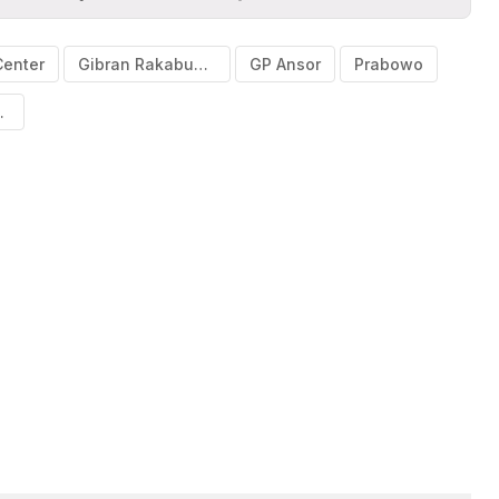
Center
Gibran Rakabuming
GP Ansor
Prabowo
sia Emas