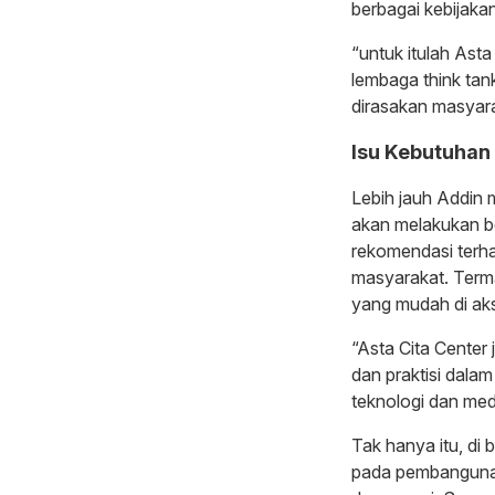
berbagai kebijakan
“untuk itulah Asta
lembaga think tan
dirasakan masyara
Isu Kebutuhan
Lebih jauh Addin 
akan melakukan be
rekomendasi terh
masyarakat. Term
yang mudah di ak
“Asta Cita Center
dan praktisi dala
teknologi dan med
Tak hanya itu, di
pada pembangunan