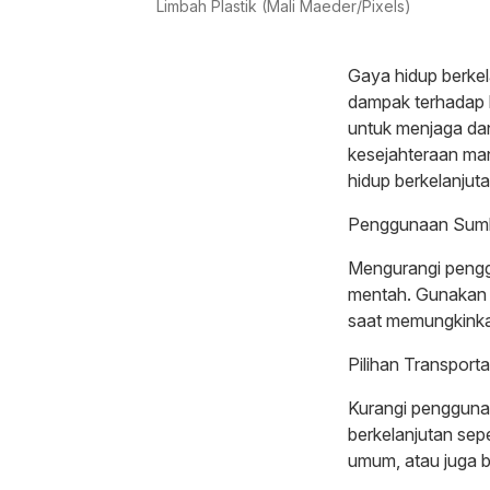
Limbah Plastik (Mali Maeder/Pixels)
Gaya hidup berke
dampak terhadap 
untuk menjaga da
kesejahteraan man
hidup berkelanjuta
Penggunaan Sumb
Mengurangi penggu
mentah. Gunakan s
saat memungkink
Pilihan Transpor
Kurangi penggunaan
berkelanjutan sep
umum, atau juga 