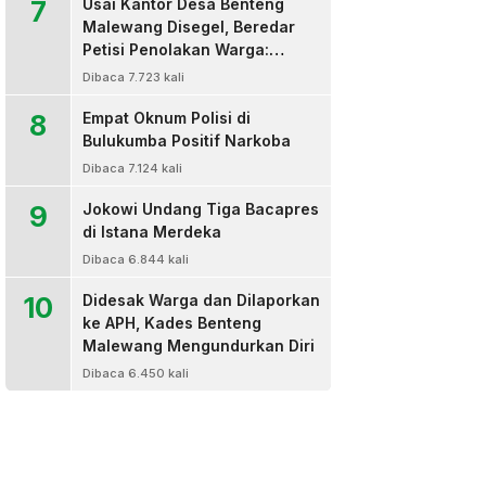
7
Usai Kantor Desa Benteng
Malewang Disegel, Beredar
Petisi Penolakan Warga:
Sekretaris Hingga BPD Turut
Dibaca 7.723 kali
Bertanda Tangan
8
Empat Oknum Polisi di
Bulukumba Positif Narkoba
Dibaca 7.124 kali
9
Jokowi Undang Tiga Bacapres
di Istana Merdeka
Dibaca 6.844 kali
10
Didesak Warga dan Dilaporkan
ke APH, Kades Benteng
Malewang Mengundurkan Diri
Dibaca 6.450 kali