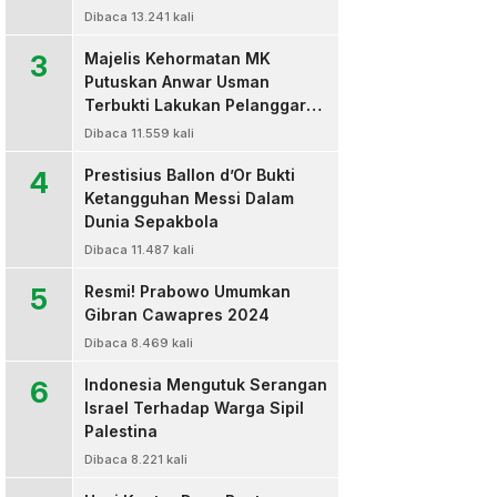
Dibaca 13.241 kali
3
Majelis Kehormatan MK
Putuskan Anwar Usman
Terbukti Lakukan Pelanggaran
Berat Kode Etik dan
Dibaca 11.559 kali
Diberhentikan
4
Prestisius Ballon d’Or Bukti
Ketangguhan Messi Dalam
Dunia Sepakbola
Dibaca 11.487 kali
5
Resmi! Prabowo Umumkan
Gibran Cawapres 2024
Dibaca 8.469 kali
6
Indonesia Mengutuk Serangan
Israel Terhadap Warga Sipil
Palestina
Dibaca 8.221 kali