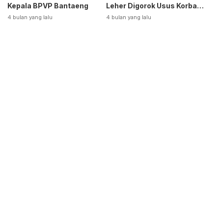
Kepala BPVP Bantaeng
Leher Digorok Usus Korban
Dikeluarkan
4 bulan yang lalu
4 bulan yang lalu