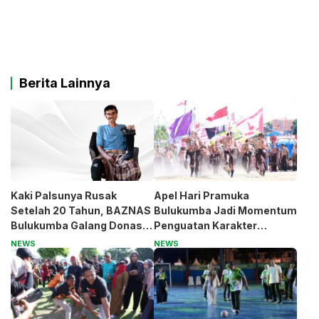
Berita Lainnya
Kaki Palsunya Rusak
Apel Hari Pramuka
Setelah 20 Tahun, BAZNAS
Bulukumba Jadi Momentum
Bulukumba Galang Donasi
Penguatan Karakter
untuk Pak Pardi
Generasi Muda
NEWS
NEWS