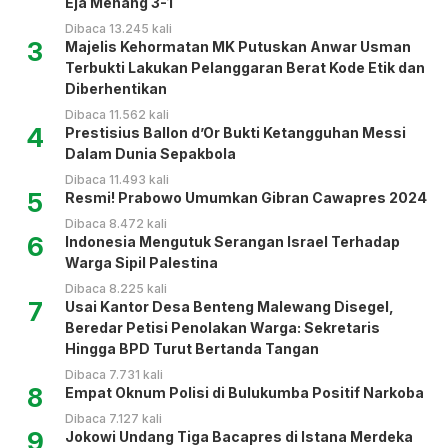
Eja Menang 3-1
Dibaca 13.245 kali
3
Majelis Kehormatan MK Putuskan Anwar Usman
Terbukti Lakukan Pelanggaran Berat Kode Etik dan
Diberhentikan
Dibaca 11.562 kali
4
Prestisius Ballon d’Or Bukti Ketangguhan Messi
Dalam Dunia Sepakbola
Dibaca 11.493 kali
5
Resmi! Prabowo Umumkan Gibran Cawapres 2024
Dibaca 8.472 kali
6
Indonesia Mengutuk Serangan Israel Terhadap
Warga Sipil Palestina
Dibaca 8.225 kali
7
Usai Kantor Desa Benteng Malewang Disegel,
Beredar Petisi Penolakan Warga: Sekretaris
Hingga BPD Turut Bertanda Tangan
Dibaca 7.731 kali
8
Empat Oknum Polisi di Bulukumba Positif Narkoba
Dibaca 7.127 kali
9
Jokowi Undang Tiga Bacapres di Istana Merdeka