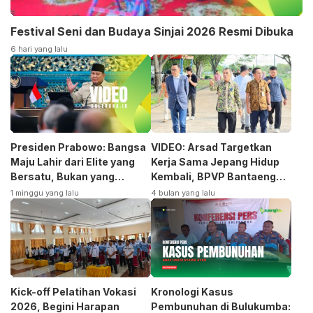
Festival Seni dan Budaya Sinjai 2026 Resmi Dibuka
6 hari yang lalu
Presiden Prabowo: Bangsa
VIDEO: Arsad Targetkan
Maju Lahir dari Elite yang
Kerja Sama Jepang Hidup
Bersatu, Bukan yang
Kembali, BPVP Bantaeng
Terpecah
Siap Bangkitkan Jurusan
1 minggu yang lalu
4 bulan yang lalu
Otomotif
Kick-off Pelatihan Vokasi
Kronologi Kasus
2026, Begini Harapan
Pembunuhan di Bulukumba: