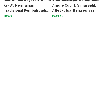
Bulukumba Rayakan HUT RI
Andi Muawiyah Ramly Buka
ke-81, Permainan
Amure Cup III, Sinjai Bidik
Tradisional Kembali Jadi
Atlet Futsal Berprestasi
Magnet
NEWS
DAERAH