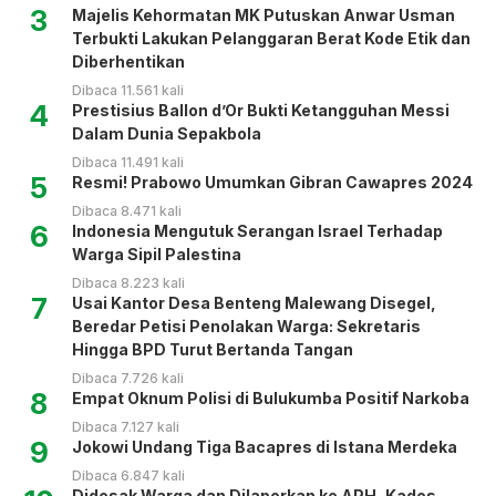
3
Majelis Kehormatan MK Putuskan Anwar Usman
Terbukti Lakukan Pelanggaran Berat Kode Etik dan
Diberhentikan
Dibaca 11.561 kali
4
Prestisius Ballon d’Or Bukti Ketangguhan Messi
Dalam Dunia Sepakbola
Dibaca 11.491 kali
5
Resmi! Prabowo Umumkan Gibran Cawapres 2024
Dibaca 8.471 kali
6
Indonesia Mengutuk Serangan Israel Terhadap
Warga Sipil Palestina
Dibaca 8.223 kali
7
Usai Kantor Desa Benteng Malewang Disegel,
Beredar Petisi Penolakan Warga: Sekretaris
Hingga BPD Turut Bertanda Tangan
Dibaca 7.726 kali
8
Empat Oknum Polisi di Bulukumba Positif Narkoba
Dibaca 7.127 kali
9
Jokowi Undang Tiga Bacapres di Istana Merdeka
Dibaca 6.847 kali
Didesak Warga dan Dilaporkan ke APH, Kades