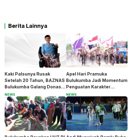
Berita Lainnya
Kaki Palsunya Rusak
Apel Hari Pramuka
Setelah 20 Tahun, BAZNAS
Bulukumba Jadi Momentum
Bulukumba Galang Donasi
Penguatan Karakter
untuk Pak Pardi
Generasi Muda
NEWS
NEWS