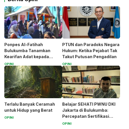
Ponpes Al-Fatihah
PTUN dan Paradoks Negara
Bulukumba Tanamkan
Hukum: Ketika Pejabat Tak
Kearifan Adat kepada
Takut Putusan Pengadilan
Santri (Bagian 1)
OPINI
OPINI
Terlalu Banyak Ceramah
Belajar SEHATI PWNU DKI
untuk Hidup yang Berat
Jakarta di Bulukumba:
Percepatan Sertifikasi
OPINI
Halal Bagi UMK
OPINI