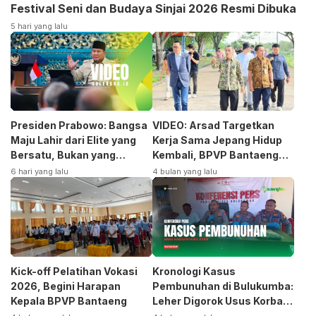
Festival Seni dan Budaya Sinjai 2026 Resmi Dibuka
5 hari yang lalu
Presiden Prabowo: Bangsa
VIDEO: Arsad Targetkan
Maju Lahir dari Elite yang
Kerja Sama Jepang Hidup
Bersatu, Bukan yang
Kembali, BPVP Bantaeng
Terpecah
Siap Bangkitkan Jurusan
6 hari yang lalu
4 bulan yang lalu
Otomotif
Kick-off Pelatihan Vokasi
Kronologi Kasus
2026, Begini Harapan
Pembunuhan di Bulukumba:
Kepala BPVP Bantaeng
Leher Digorok Usus Korban
Dikeluarkan