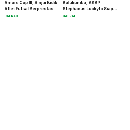
Amure Cup III, Sinjai Bidik
Bulukumba, AKBP
Atlet Futsal Berprestasi
Stephanus Luckyto Siap
Jaga Kamtibmas
DAERAH
DAERAH