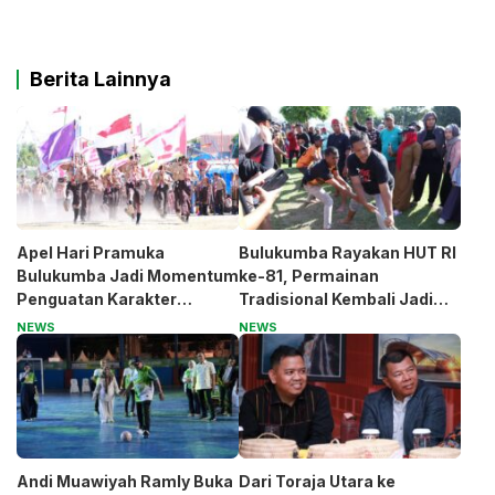
Berita Lainnya
Apel Hari Pramuka
Bulukumba Rayakan HUT RI
Bulukumba Jadi Momentum
ke-81, Permainan
Penguatan Karakter
Tradisional Kembali Jadi
Generasi Muda
Magnet
NEWS
NEWS
Andi Muawiyah Ramly Buka
Dari Toraja Utara ke