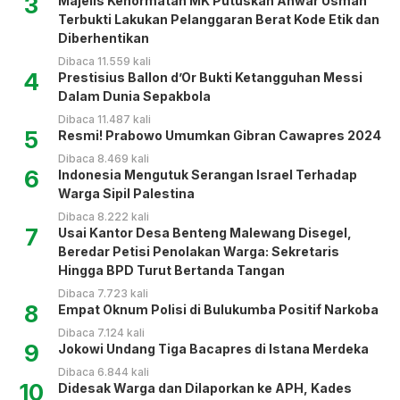
3
Majelis Kehormatan MK Putuskan Anwar Usman
Terbukti Lakukan Pelanggaran Berat Kode Etik dan
Diberhentikan
Dibaca 11.559 kali
4
Prestisius Ballon d’Or Bukti Ketangguhan Messi
Dalam Dunia Sepakbola
Dibaca 11.487 kali
5
Resmi! Prabowo Umumkan Gibran Cawapres 2024
Dibaca 8.469 kali
6
Indonesia Mengutuk Serangan Israel Terhadap
Warga Sipil Palestina
Dibaca 8.222 kali
7
Usai Kantor Desa Benteng Malewang Disegel,
Beredar Petisi Penolakan Warga: Sekretaris
Hingga BPD Turut Bertanda Tangan
Dibaca 7.723 kali
8
Empat Oknum Polisi di Bulukumba Positif Narkoba
Dibaca 7.124 kali
9
Jokowi Undang Tiga Bacapres di Istana Merdeka
Dibaca 6.844 kali
10
Didesak Warga dan Dilaporkan ke APH, Kades