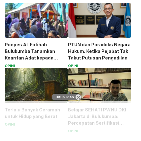
Ponpes Al-Fatihah
PTUN dan Paradoks Negara
Bulukumba Tanamkan
Hukum: Ketika Pejabat Tak
Kearifan Adat kepada
Takut Putusan Pengadilan
Santri (Bagian 1)
OPINI
OPINI
Tutup Iklan
Terlalu Banyak Ceramah
Belajar SEHATI PWNU DKI
untuk Hidup yang Berat
Jakarta di Bulukumba:
Percepatan Sertifikasi
OPINI
Halal Bagi UMK
OPINI