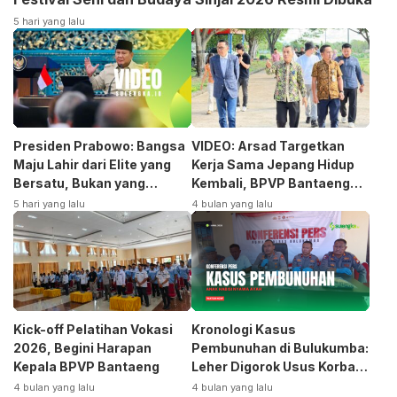
5 hari yang lalu
Presiden Prabowo: Bangsa
VIDEO: Arsad Targetkan
Maju Lahir dari Elite yang
Kerja Sama Jepang Hidup
Bersatu, Bukan yang
Kembali, BPVP Bantaeng
Terpecah
Siap Bangkitkan Jurusan
5 hari yang lalu
4 bulan yang lalu
Otomotif
Kick-off Pelatihan Vokasi
Kronologi Kasus
2026, Begini Harapan
Pembunuhan di Bulukumba:
Kepala BPVP Bantaeng
Leher Digorok Usus Korban
Dikeluarkan
4 bulan yang lalu
4 bulan yang lalu