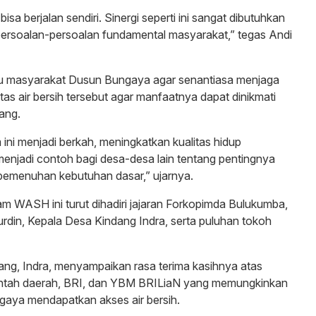
bisa berjalan sendiri. Sinergi seperti ini sangat dibutuhkan
ersoalan-persoalan fundamental masyarakat,” tegas Andi
u masyarakat Dusun Bungaya agar senantiasa menjaga
tas air bersih tersebut agar manfaatnya dapat dinikmati
ang.
ni menjadi berkah, meningkatkan kualitas hidup
enjadi contoh bagi desa-desa lain tentang pentingnya
pemenuhan kebutuhan dasar,” ujarnya.
m WASH ini turut dihadiri jajaran Forkopimda Bulukumba,
din, Kepala Desa Kindang Indra, serta puluhan tokoh
ng, Indra, menyampaikan rasa terima kasihnya atas
intah daerah, BRI, dan YBM BRILiaN yang memungkinkan
aya mendapatkan akses air bersih.