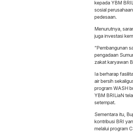
kepada YBM BRILi
sosial perusahaan
pedesaan.
Menurutnya, saran
juga investasi ke
“Pembangunan sara
pengadaan Sumur 
zakat karyawan B
Ia berharap fasi
air bersih sekali
program WASH buk
YBM BRILiaN tela
setempat.
Sementara itu, Bu
kontribusi BRI y
melalui program 