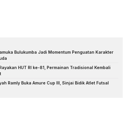
Pramuka Bulukumba Jadi Momentum Penguatan Karakter
uda
ayakan HUT RI ke-81, Permainan Tradisional Kembali
t
h Ramly Buka Amure Cup III, Sinjai Bidik Atlet Futsal