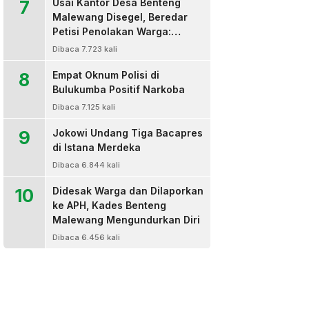
7
Usai Kantor Desa Benteng
Malewang Disegel, Beredar
Petisi Penolakan Warga:
Sekretaris Hingga BPD Turut
Dibaca 7.723 kali
Bertanda Tangan
8
Empat Oknum Polisi di
Bulukumba Positif Narkoba
Dibaca 7.125 kali
9
Jokowi Undang Tiga Bacapres
di Istana Merdeka
Dibaca 6.844 kali
10
Didesak Warga dan Dilaporkan
ke APH, Kades Benteng
Malewang Mengundurkan Diri
Dibaca 6.456 kali