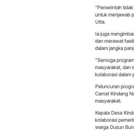
“Pemerintah tidak 
untuk menjawab p
Utta.
Ia juga mengimba
dan merawat fasili
dalam jangka panj
“Semoga program i
masyarakat, dan m
kolaborasi dalam 
Peluncuran progra
Camat Kindang Nur
masyarakat.
Kepala Desa Kinda
kolaborasi pemer
warga Dusun Bung