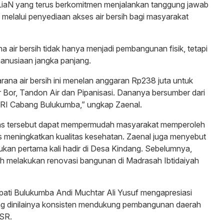
aN yang terus berkomitmen menjalankan tanggung jawab
 melalui penyediaan akses air bersih bagi masyarakat
a air bersih tidak hanya menjadi pembangunan fisik, tetapi
manusiaan jangka panjang.
na air bersih ini menelan anggaran Rp238 juta untuk
Bor, Tandon Air dan Pipanisasi. Dananya bersumber dari
RI Cabang Bulukumba,” ungkap Zaenal.
litas tersebut dapat mempermudah masyarakat memperoleh
gus meningkatkan kualitas kesehatan. Zaenal juga menyebut
an pertama kali hadir di Desa Kindang. Sebelumnya,
h melakukan renovasi bangunan di Madrasah Ibtidaiyah
pati Bulukumba Andi Muchtar Ali Yusuf mengapresiasi
ang dinilainya konsisten mendukung pembangunan daerah
CSR.