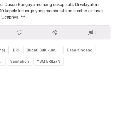
h di Dusun Bungaya memang cukup sulit. Di wilayah ini
00 kepala keluarga yang membutuhkan sumber air layak.
” Ucapnya. **
0
ne)
BRI
Bupati Bulukumba
Desa Kindang
H (Water
Sanitation
YBM BRILiaN