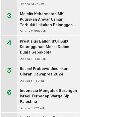
Dibaca 13.242 kali
3
Majelis Kehormatan MK
Putuskan Anwar Usman
Terbukti Lakukan Pelanggaran
Berat Kode Etik dan
Dibaca 11.559 kali
Diberhentikan
4
Prestisius Ballon d’Or Bukti
Ketangguhan Messi Dalam
Dunia Sepakbola
Dibaca 11.488 kali
5
Resmi! Prabowo Umumkan
Gibran Cawapres 2024
Dibaca 8.469 kali
6
Indonesia Mengutuk Serangan
Israel Terhadap Warga Sipil
Palestina
Dibaca 8.222 kali