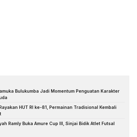
Pramuka Bulukumba Jadi Momentum Penguatan Karakter
uda
ayakan HUT RI ke-81, Permainan Tradisional Kembali
t
h Ramly Buka Amure Cup III, Sinjai Bidik Atlet Futsal