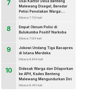
7
Usai Kantor Desa Benteng
Malewang Disegel, Beredar
Petisi Penolakan Warga:
Sekretaris Hingga BPD Turut
Dibaca 7.723 kali
Bertanda Tangan
8
Empat Oknum Polisi di
Bulukumba Positif Narkoba
Dibaca 7.124 kali
9
Jokowi Undang Tiga Bacapres
di Istana Merdeka
Dibaca 6.844 kali
10
Didesak Warga dan Dilaporkan
ke APH, Kades Benteng
Malewang Mengundurkan Diri
Dibaca 6.451 kali