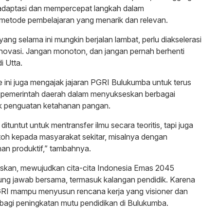
daptasi dan mempercepat langkah dalam
tode pembelajaran yang menarik dan relevan.
ang selama ini mungkin berjalan lambat, perlu diakselerasi
novasi. Jangan monoton, dan jangan pernah berhenti
i Utta.
e ini juga mengajak jajaran PGRI Bulukumba untuk terus
n pemerintah daerah dalam menyukseskan berbagai
k penguatan ketahanan pangan.
dituntut untuk mentransfer ilmu secara teoritis, tapi juga
oh kepada masyarakat sekitar, misalnya dengan
an produktif,” tambahnya.
skan, mewujudkan cita-cita Indonesia Emas 2045
ng jawab bersama, termasuk kalangan pendidik. Karena
PGRI mampu menyusun rencana kerja yang visioner dan
bagi peningkatan mutu pendidikan di Bulukumba.