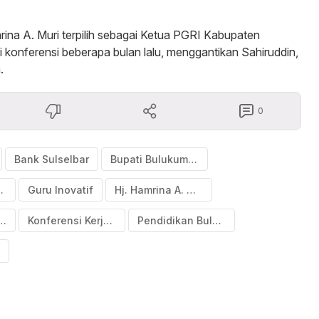
mrina A. Muri terpilih sebagai Ketua PGRI Kabupaten
 konferensi beberapa bulan lalu, menggantikan Sahiruddin,
.
0
Bank Sulselbar
Bupati Bulukumba
ulukumba
Guru Inovatif
Hj. Hamrina A. Muri
esia Emas 2045
Konferensi Kerja PGRI
Pendidikan Bulukumba