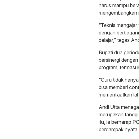
harus mampu bera
mengembangkan me
“Teknis mengajar y
dengan berbagai i
belajar,” tegas And
Bupati dua period
bersinergi denga
program, termasu
“Guru tidak hanya 
bisa memberi cont
memanfaatkan lah
Andi Utta menega
merupakan tanggu
itu, ia berharap 
berdampak nyata 