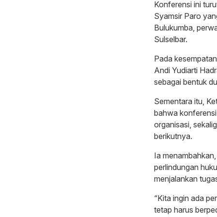
Konferensi ini tu
Syamsir Paro yan
Bulukumba, perwak
Sulselbar.
Pada kesempatan 
Andi Yudiarti Ha
sebagai bentuk du
Sementara itu, Ke
bahwa konferensi 
organisasi, sekal
berikutnya.
Ia menambahkan, 
perlindungan huk
menjalankan tuga
“Kita ingin ada pe
tetap harus berp