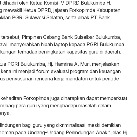
rut dihadiri oleh Ketua Komisi IV DPRD Bulukumba H.
g mewakili Ketua DPRD, jajaran Forkopimda Kabupaten
ilan PGRI Sulawesi Selatan, serta pihak PT Bank
tersebut, Pimpinan Cabang Bank Sulselbar Bulukumba,
drawi, menyerahkan hibah laptop kepada PGRI Bulukumba
kungan terhadap peningkatan kapasitas guru di daerah.
tua PGRI Bulukumba, Hj. Hamrina A. Muri, menjelaskan
kerja ini menjadi forum evaluasi program dan keuangan
igus penyusunan rencana kerja mandatori untuk periode
kehadiran Forkopimda juga diharapkan dapat memperkuat
um bagi para guru yang menghadapi masalah dalam
snya.
rlindungan bagi guru yang dikriminalisasi, meski demikian
edoman pada Undang-Undang Perlindungan Anak,” jelas Hj.