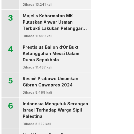
Dibaca 13.241 kali
3
Majelis Kehormatan MK
Putuskan Anwar Usman
Terbukti Lakukan Pelanggaran
Berat Kode Etik dan
Dibaca 11.559 kali
Diberhentikan
4
Prestisius Ballon d’Or Bukti
Ketangguhan Messi Dalam
Dunia Sepakbola
Dibaca 11.487 kali
5
Resmi! Prabowo Umumkan
Gibran Cawapres 2024
Dibaca 8.469 kali
6
Indonesia Mengutuk Serangan
Israel Terhadap Warga Sipil
Palestina
Dibaca 8.222 kali