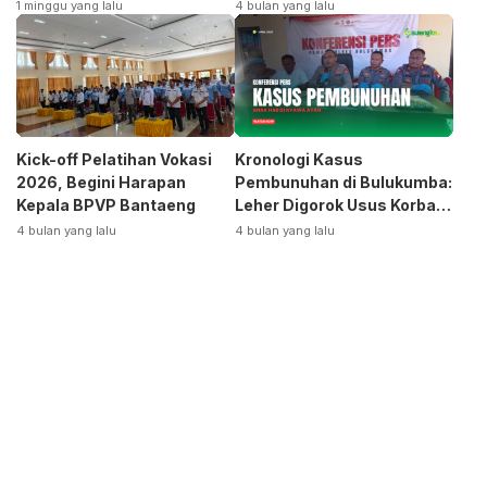
Terpecah
Siap Bangkitkan Jurusan
1 minggu yang lalu
4 bulan yang lalu
Otomotif
Kick-off Pelatihan Vokasi
Kronologi Kasus
2026, Begini Harapan
Pembunuhan di Bulukumba:
Kepala BPVP Bantaeng
Leher Digorok Usus Korban
Dikeluarkan
4 bulan yang lalu
4 bulan yang lalu