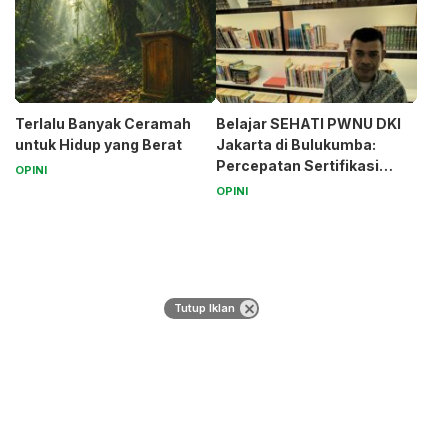
Terlalu Banyak Ceramah
Belajar SEHATI PWNU DKI
untuk Hidup yang Berat
Jakarta di Bulukumba:
Percepatan Sertifikasi
OPINI
Halal Bagi UMK
OPINI
Tutup Iklan