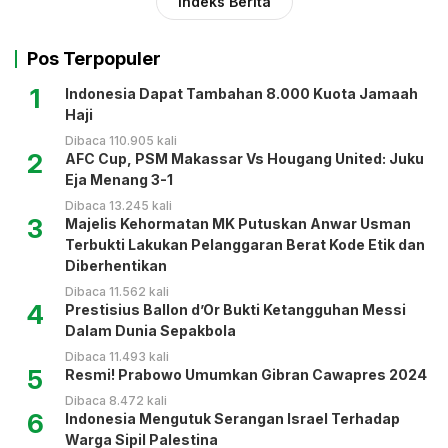
Indeks Berita
Pos Terpopuler
1
Indonesia Dapat Tambahan 8.000 Kuota Jamaah
Haji
Dibaca 110.905 kali
2
AFC Cup, PSM Makassar Vs Hougang United: Juku
Eja Menang 3-1
Dibaca 13.245 kali
3
Majelis Kehormatan MK Putuskan Anwar Usman
Terbukti Lakukan Pelanggaran Berat Kode Etik dan
Diberhentikan
Dibaca 11.562 kali
4
Prestisius Ballon d’Or Bukti Ketangguhan Messi
Dalam Dunia Sepakbola
Dibaca 11.493 kali
5
Resmi! Prabowo Umumkan Gibran Cawapres 2024
Dibaca 8.472 kali
6
Indonesia Mengutuk Serangan Israel Terhadap
Warga Sipil Palestina