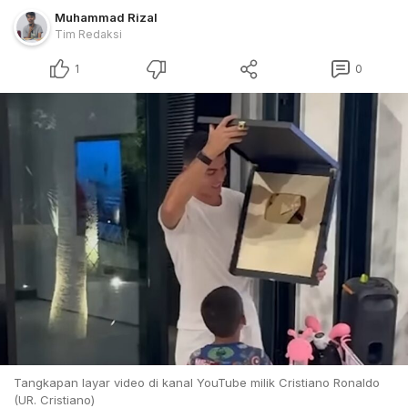
Muhammad Rizal
Tim Redaksi
1
0
Tangkapan layar video di kanal YouTube milik Cristiano Ronaldo
(UR. Cristiano)