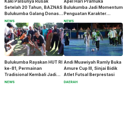
Kaki Palsunya Rusak
Apel Hari Pramuka
Setelah 20 Tahun, BAZNAS
Bulukumba Jadi Momentum
Bulukumba Galang Donasi
Penguatan Karakter
untuk Pak Pardi
Generasi Muda
NEWS
NEWS
Bulukumba Rayakan HUT RI
Andi Muawiyah Ramly Buka
ke-81, Permainan
Amure Cup III, Sinjai Bidik
Tradisional Kembali Jadi
Atlet Futsal Berprestasi
Magnet
NEWS
DAERAH