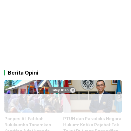
Berita Opini
Tutup Iklan
Ponpes Al-Fatihah
PTUN dan Paradoks Negara
Bulukumba Tanamkan
Hukum: Ketika Pejabat Tak
Kearifan Adat kepada
Takut Putusan Pengadilan