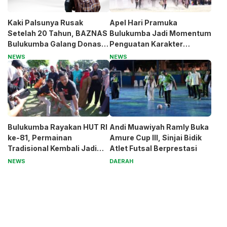
Kaki Palsunya Rusak
Apel Hari Pramuka
Setelah 20 Tahun, BAZNAS
Bulukumba Jadi Momentum
Bulukumba Galang Donasi
Penguatan Karakter
untuk Pak Pardi
Generasi Muda
NEWS
NEWS
Bulukumba Rayakan HUT RI
Andi Muawiyah Ramly Buka
ke-81, Permainan
Amure Cup III, Sinjai Bidik
Tradisional Kembali Jadi
Atlet Futsal Berprestasi
Magnet
NEWS
DAERAH