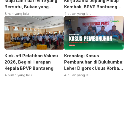
Maju Lahir dari Elite yang
Kerja Sama Jepang Hidup
Bersatu, Bukan yang
Kembali, BPVP Bantaeng
Terpecah
Siap Bangkitkan Jurusan
6 hari yang lalu
4 bulan yang lalu
Otomotif
Kick-off Pelatihan Vokasi
Kronologi Kasus
2026, Begini Harapan
Pembunuhan di Bulukumba:
Kepala BPVP Bantaeng
Leher Digorok Usus Korban
Dikeluarkan
4 bulan yang lalu
4 bulan yang lalu