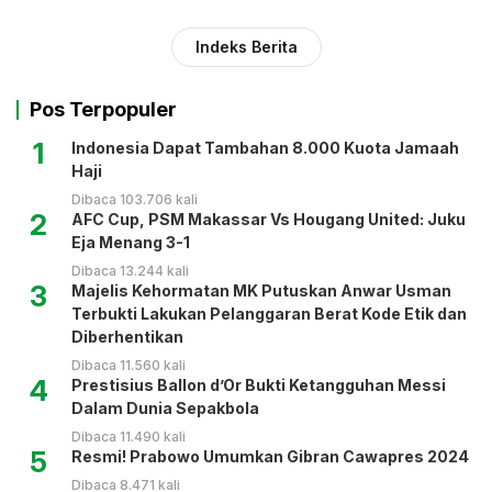
Indeks Berita
Pos Terpopuler
1
Indonesia Dapat Tambahan 8.000 Kuota Jamaah
Haji
Dibaca 103.706 kali
2
AFC Cup, PSM Makassar Vs Hougang United: Juku
Eja Menang 3-1
Dibaca 13.244 kali
3
Majelis Kehormatan MK Putuskan Anwar Usman
Terbukti Lakukan Pelanggaran Berat Kode Etik dan
Diberhentikan
Dibaca 11.560 kali
4
Prestisius Ballon d’Or Bukti Ketangguhan Messi
Dalam Dunia Sepakbola
Dibaca 11.490 kali
5
Resmi! Prabowo Umumkan Gibran Cawapres 2024
Dibaca 8.471 kali