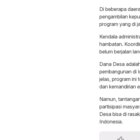
Di beberapa daera
pengambilan keput
program yang di j
Kendala administra
hambatan. Koordin
belum berjalan la
Dana Desa adalah
pembangunan di I
jelas, program ini
dan kemandirian 
Namun, tantangan 
partisipasi masya
Desa bisa di rasa
Indonesia.