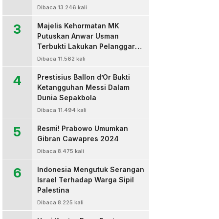
Dibaca 13.246 kali
3
Majelis Kehormatan MK
Putuskan Anwar Usman
Terbukti Lakukan Pelanggaran
Berat Kode Etik dan
Dibaca 11.562 kali
Diberhentikan
4
Prestisius Ballon d’Or Bukti
Ketangguhan Messi Dalam
Dunia Sepakbola
Dibaca 11.494 kali
5
Resmi! Prabowo Umumkan
Gibran Cawapres 2024
Dibaca 8.475 kali
6
Indonesia Mengutuk Serangan
Israel Terhadap Warga Sipil
Palestina
Dibaca 8.225 kali