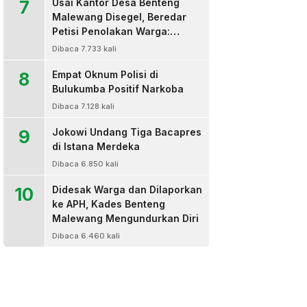
7
Usai Kantor Desa Benteng
Malewang Disegel, Beredar
Petisi Penolakan Warga:
Sekretaris Hingga BPD Turut
Dibaca 7.733 kali
Bertanda Tangan
8
Empat Oknum Polisi di
Bulukumba Positif Narkoba
Dibaca 7.128 kali
9
Jokowi Undang Tiga Bacapres
di Istana Merdeka
Dibaca 6.850 kali
10
Didesak Warga dan Dilaporkan
ke APH, Kades Benteng
Malewang Mengundurkan Diri
Dibaca 6.460 kali