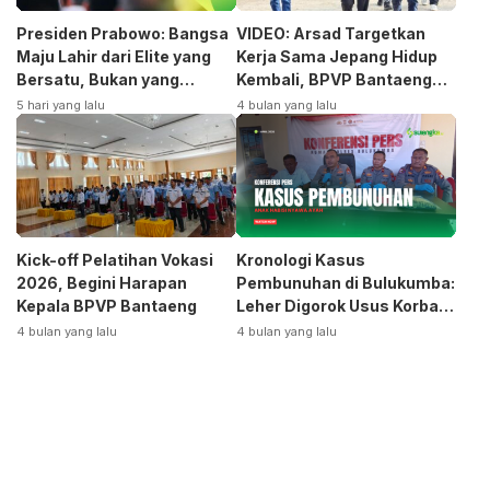
Presiden Prabowo: Bangsa
VIDEO: Arsad Targetkan
Maju Lahir dari Elite yang
Kerja Sama Jepang Hidup
Bersatu, Bukan yang
Kembali, BPVP Bantaeng
Terpecah
Siap Bangkitkan Jurusan
5 hari yang lalu
4 bulan yang lalu
Otomotif
Kick-off Pelatihan Vokasi
Kronologi Kasus
2026, Begini Harapan
Pembunuhan di Bulukumba:
Kepala BPVP Bantaeng
Leher Digorok Usus Korban
Dikeluarkan
4 bulan yang lalu
4 bulan yang lalu