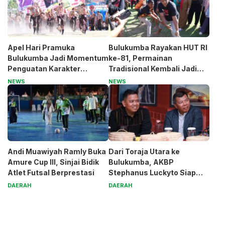
Apel Hari Pramuka
Bulukumba Rayakan HUT RI
Bulukumba Jadi Momentum
ke-81, Permainan
Penguatan Karakter
Tradisional Kembali Jadi
Generasi Muda
Magnet
NEWS
NEWS
Andi Muawiyah Ramly Buka
Dari Toraja Utara ke
Amure Cup III, Sinjai Bidik
Bulukumba, AKBP
Atlet Futsal Berprestasi
Stephanus Luckyto Siap
Jaga Kamtibmas
DAERAH
DAERAH