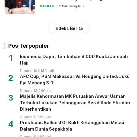
DAERAH
2 hari yang lalu
Indeks Berita
Pos Terpopuler
1
Indonesia Dapat Tambahan 8.000 Kuota Jamaah
Haji
Dibaca 102.143 kali
2
AFC Cup, PSM Makassar Vs Hougang United: Juku
Eja Menang 3-1
Dibaca 13.240 kali
3
Majelis Kehormatan MK Putuskan Anwar Usman
Terbukti Lakukan Pelanggaran Berat Kode Etik dan
Diberhentikan
Dibaca 11.559 kali
4
Prestisius Ballon d’Or Bukti Ketangguhan Messi
Dalam Dunia Sepakbola
Dibaca 11.487 kali