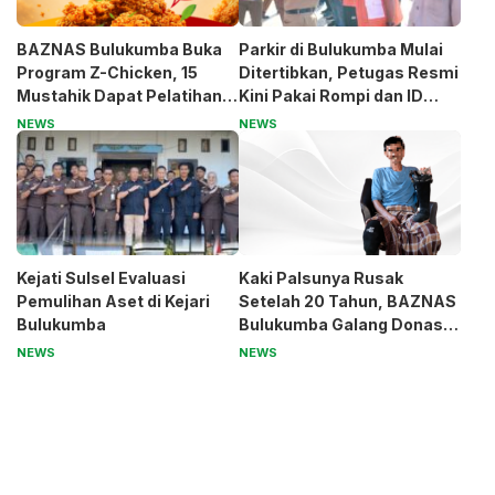
BAZNAS Bulukumba Buka
Parkir di Bulukumba Mulai
Program Z-Chicken, 15
Ditertibkan, Petugas Resmi
Mustahik Dapat Pelatihan
Kini Pakai Rompi dan ID
dan Modal Usaha
Card
NEWS
NEWS
Kejati Sulsel Evaluasi
Kaki Palsunya Rusak
Pemulihan Aset di Kejari
Setelah 20 Tahun, BAZNAS
Bulukumba
Bulukumba Galang Donasi
untuk Pak Pardi
NEWS
NEWS