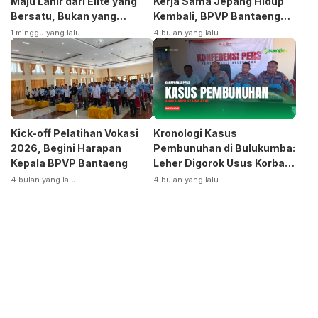
Maju Lahir dari Elite yang
Kerja Sama Jepang Hidup
Bersatu, Bukan yang
Kembali, BPVP Bantaeng
Terpecah
Siap Bangkitkan Jurusan
1 minggu yang lalu
4 bulan yang lalu
Otomotif
Kick-off Pelatihan Vokasi
Kronologi Kasus
2026, Begini Harapan
Pembunuhan di Bulukumba:
Kepala BPVP Bantaeng
Leher Digorok Usus Korban
Dikeluarkan
4 bulan yang lalu
4 bulan yang lalu