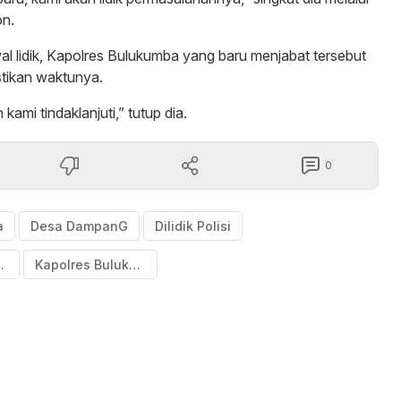
n.
wal lidik, Kapolres Bulukumba yang baru menjabat tersebut
tikan waktunya.
ami tindaklanjuti,” tutup dia.
0
a
Desa DampanG
Dilidik Polisi
ambang
Kapolres Bulukumba