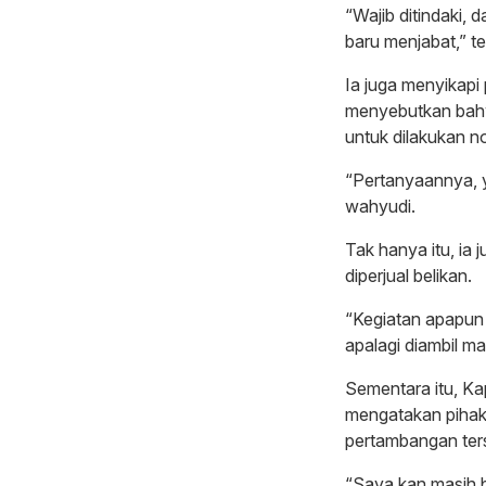
“Wajib ditindaki, 
baru menjabat,” t
Ia juga menyikap
menyebutkan bahw
untuk dilakukan no
“Pertanyaannya, y
wahyudi.
Tak hanya itu, ia
diperjual belikan.
“Kegiatan apapun i
apalagi diambil ma
Sementara itu, Ka
mengatakan pihakn
pertambangan ter
“Saya kan masih b