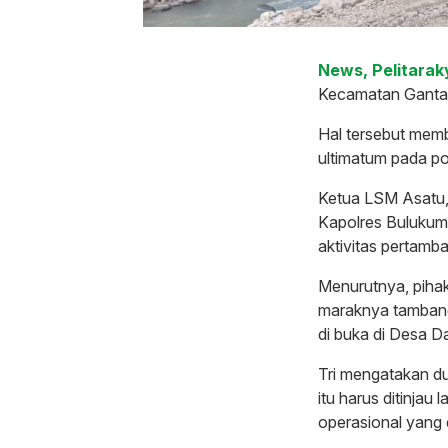
News, Pelitarak
Kecamatan Gantar
Hal tersebut mem
ultimatum pada po
Ketua LSM Asatu,
Kapolres Bulukum
aktivitas pertam
Menurutnya, pihak
maraknya tambang
di buka di Desa 
Tri mengatakan d
itu harus ditinjau
operasional yang 