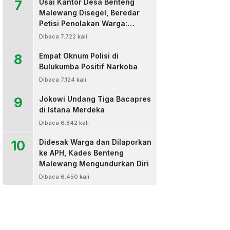
7
Usai Kantor Desa Benteng
Malewang Disegel, Beredar
Petisi Penolakan Warga:
Sekretaris Hingga BPD Turut
Dibaca 7.722 kali
Bertanda Tangan
8
Empat Oknum Polisi di
Bulukumba Positif Narkoba
Dibaca 7.124 kali
9
Jokowi Undang Tiga Bacapres
di Istana Merdeka
Dibaca 6.842 kali
10
Didesak Warga dan Dilaporkan
ke APH, Kades Benteng
Malewang Mengundurkan Diri
Dibaca 6.450 kali