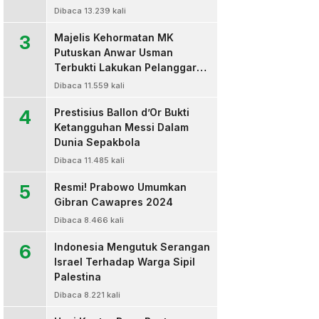
Dibaca 13.239 kali
3
Majelis Kehormatan MK
Putuskan Anwar Usman
Terbukti Lakukan Pelanggaran
Berat Kode Etik dan
Dibaca 11.559 kali
Diberhentikan
4
Prestisius Ballon d’Or Bukti
Ketangguhan Messi Dalam
Dunia Sepakbola
Dibaca 11.485 kali
5
Resmi! Prabowo Umumkan
Gibran Cawapres 2024
Dibaca 8.466 kali
6
Indonesia Mengutuk Serangan
Israel Terhadap Warga Sipil
Palestina
Dibaca 8.221 kali