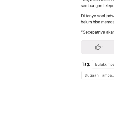
sambungan telepo
Di tanya soal jad
belum bisa memas
“Secepatnya akan k
1
Tag:
Bulukumb
Dugaan T