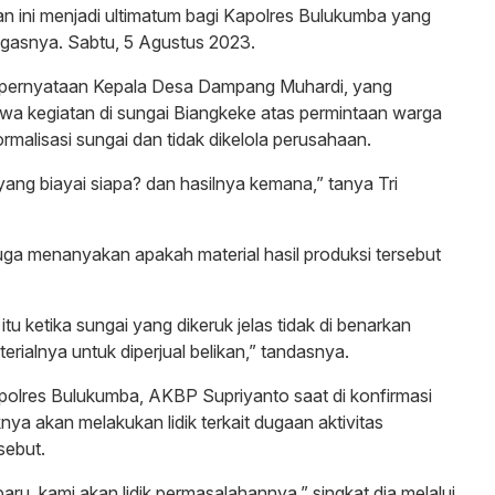
dan ini menjadi ultimatum bagi Kapolres Bulukumba yang
egasnya. Sabtu, 5 Agustus 2023.
i pernyataan Kepala Desa Dampang Muhardi, yang
a kegiatan di sungai Biangkeke atas permintaan warga
rmalisasi sungai dan tidak dikelola perusahaan.
ang biayai siapa? dan hasilnya kemana,” tanya Tri
 juga menanyakan apakah material hasil produksi tersebut
tu ketika sungai yang dikeruk jelas tidak di benarkan
terialnya untuk diperjual belikan,” tandasnya.
polres Bulukumba, AKBP Supriyanto saat di konfirmasi
ya akan melakukan lidik terkait dugaan aktivitas
sebut.
aru, kami akan lidik permasalahannya,” singkat dia melalui